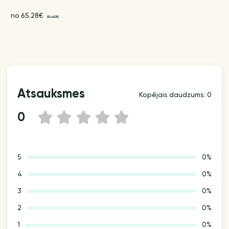
no 65.28€
81.60€
Atsauksmes
Kopējais daudzums: 0
0
1
2
3
4
5
5
0%
4
0%
3
0%
2
0%
1
0%