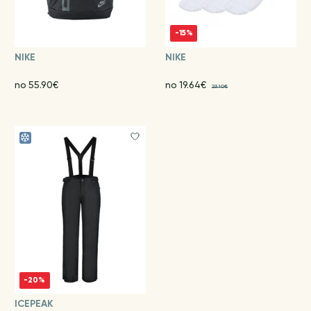
-15%
NIKE
NIKE
no 55.90€
no 19.64€
23.10€
-20%
ICEPEAK