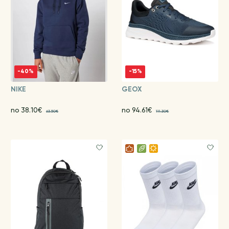
-40%
-15%
NIKE
GEOX
no 38.10€
no 94.61€
63.50€
111.30€