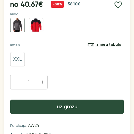
no
40.67€
58.10€
-30%
Krāsa:
izmēru tabula
Izmērs:
XXL
uz grozu
Kolekcija:
AW24