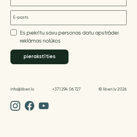
E-pasts
Es piekrītu savu personas datu apstrādei
reklāmas nolūkos
pierakstīties
info@liberi.lv
+371 294 06 727
© liberi.lv 2026