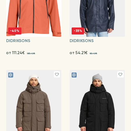
-40%
-35%
DIDRIKSONS
DIDRIKSONS
от 111.24€
от 54.21€
185.40€
83.40€