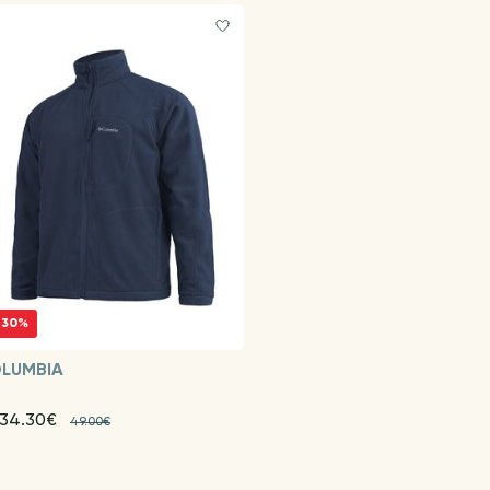
-30%
LUMBIA
 34.30€
49.00€