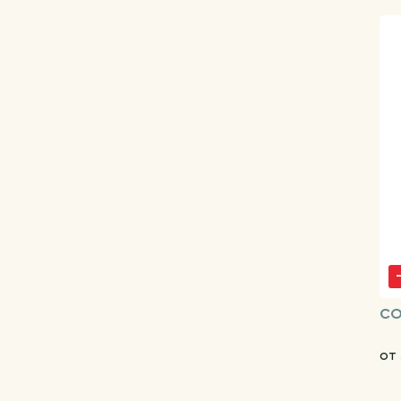
CO
от