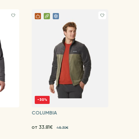
-30%
COLUMBIA
от 33.81€
48.30€