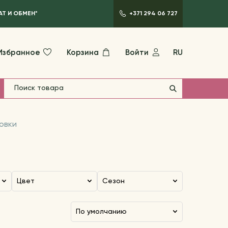
АТ И ОБМЕН*
+371 294 06 727
Избранное
Корзина
Войти
RU
овки
Цвет
Сезон
по умолчанию