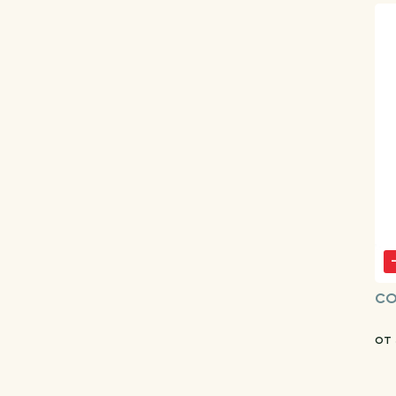
CO
от