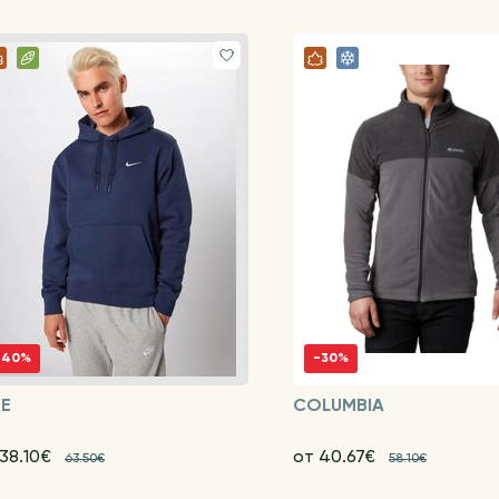
-40%
-30%
KE
COLUMBIA
 38.10€
от 40.67€
63.50€
58.10€