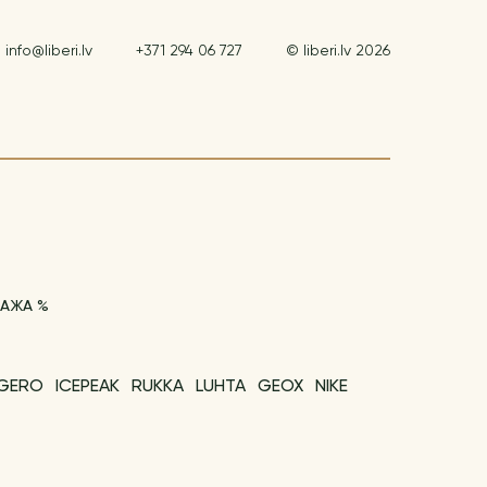
info@liberi.lv
+371 294 06 727
© liberi.lv 2026
АЖА %
EGERO
ICEPEAK
RUKKA
LUHTA
GEOX
NIKE