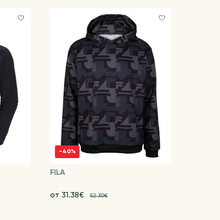
-40%
FILA
от 31.38€
52.30€