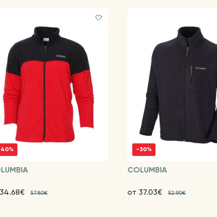
-40%
-30%
LUMBIA
COLUMBIA
 34.68€
от 37.03€
57.80€
52.90€