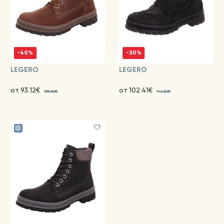
-40%
-30%
LEGERO
LEGERO
от 93.12€
от 102.41€
155.20€
146.30€