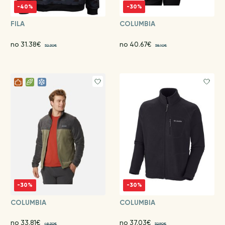
-40%
-30%
FILA
COLUMBIA
no 31.38€
no 40.67€
52.30€
58.10€
-30%
-30%
COLUMBIA
COLUMBIA
no 33.81€
no 37.03€
48.30€
52.90€