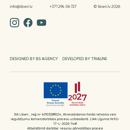
info@liberi.lv
+371 294 06 727
© liberi.lv 2026
DESIGNED BY BS AGENCY
DEVELOPED BY TRIALINE
SIA Liberi , reģ.nr 40103289024, Atveseļošanas fonda ietvaros veic
ieguldījumu komercdarbības procesu uzlabošanā. LIAA Līguma Nr.9.2-
17-L-2025/1469
Atbalstāmā darbība: resursu pārvaldības procesi