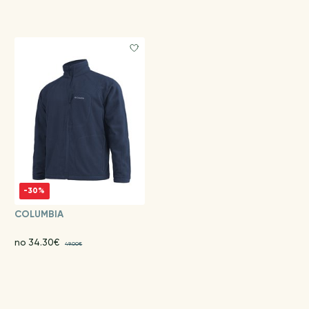
-30%
COLUMBIA
no 34.30€
49.00€