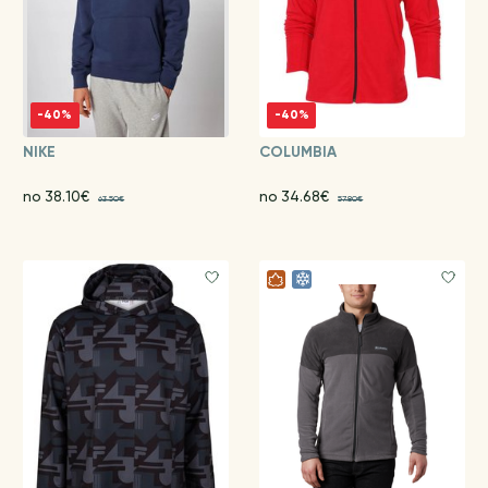
-40%
-40%
NIKE
COLUMBIA
no 38.10€
no 34.68€
63.50€
57.80€