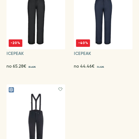
-20%
-40%
ICEPEAK
ICEPEAK
no 65.28€
no 44.46€
81.60€
74.10€