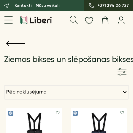
Kontakti
Mūsu veikali
+371 294 06 727
Ziemas bikses un slēpošanas bikse
pēc noklusējuma