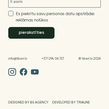
Es piekrītu savu personas datu apstrādei
reklāmas nolūkos
pierakstīties
info@liberi.lv
+371 294 06 727
© liberi.lv 2026
DESIGNED BY BS AGENCY
DEVELOPED BY TRIALINE