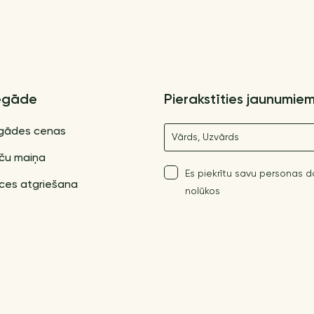
egāde
Pierakstīties jaunumie
Nosaukums
gādes cenas
ču maiņa
Es piekrītu savu personas 
ces atgriešana
nolūkos