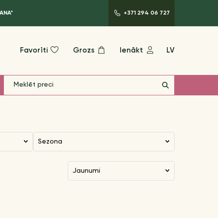
ANA*
+371 294 06 727
Favorīti
Grozs
Ienākt
LV
Sezona
jaunumi