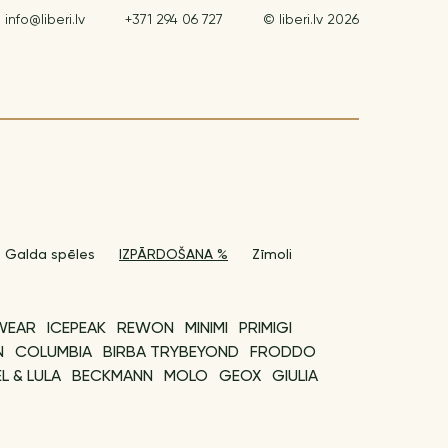
info@liberi.lv
+371 294 06 727
© liberi.lv 2026
Galda spēles
IZPĀRDOŠANA %
Zīmoli
WEAR
ICEPEAK
REWON
MINIMI
PRIMIGI
N
COLUMBIA
BIRBA TRYBEYOND
FRODDO
L & LULA
BECKMANN
MOLO
GEOX
GIULIA