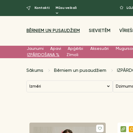
Kontakti
Mūsu veikali
LO
BĒRNIEM UN PUSAUDŽIEM
SIEVIETĒM
VĪRIEŠ
Jaunumi
Apavi
Apģērbi
Aksesuāri
Mugurso
IZPĀRDOŠANA %
Zīmoli
Sākums
Bērniem un pusaudžiem
IZPĀR
Izmēri
Dzimum