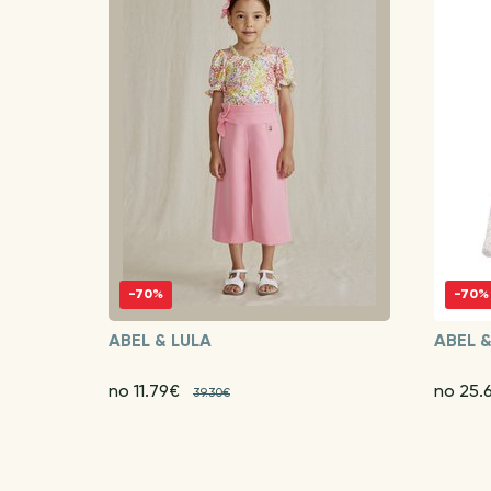
-70%
-70%
ABEL & LULA
ABEL &
no 11.79€
no 25.
39.30€