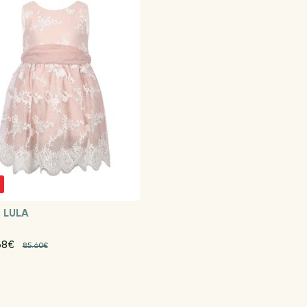
 LULA
68€
85.60€