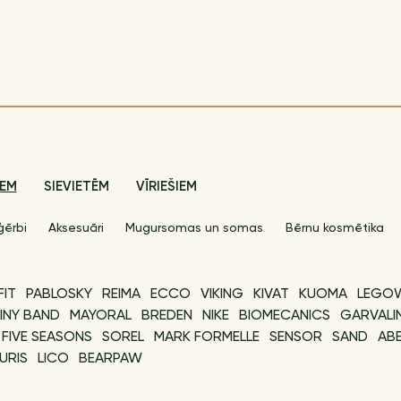
IEM
SIEVIETĒM
VĪRIEŠIEM
ģērbi
Aksesuāri
Mugursomas un somas
Bērnu kosmētika
FIT
PABLOSKY
REIMA
ECCO
VIKING
KIVAT
KUOMA
LEGO
INY BAND
MAYORAL
BREDEN
NIKE
BIOMECANICS
GARVALI
FIVE SEASONS
SOREL
MARK FORMELLE
SENSOR
SAND
ABE
URIS
LICO
BEARPAW