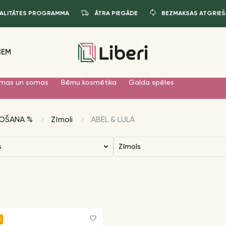
JALITĀTES PROGRAMMA
ĀTRA PIEGĀDE
BEZMAKSAS ATGRIEŠ
IEM
mas un somas
Bērnu kosmētika
Galda spēles
DOŠANA %
Zīmoli
ABEL & LULA
s
Zīmols