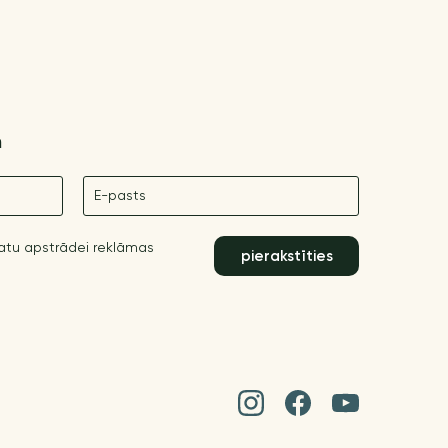
m
E-pasts
datu apstrādei reklāmas
pierakstīties