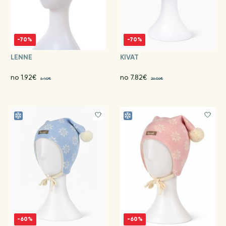
-70%
-70%
LENNE
KIVAT
no 1.92€
no 7.82€
6.40€
26.06€
-60%
-60%