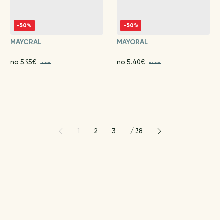
-50%
-50%
MAYORAL
MAYORAL
no 5.95€
no 5.40€
11.90€
10.80€
1
2
3
/
38