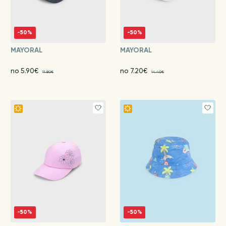
-50%
-50%
MAYORAL
MAYORAL
no 5.90€
no 7.20€
11.80€
14.40€
-50%
-50%