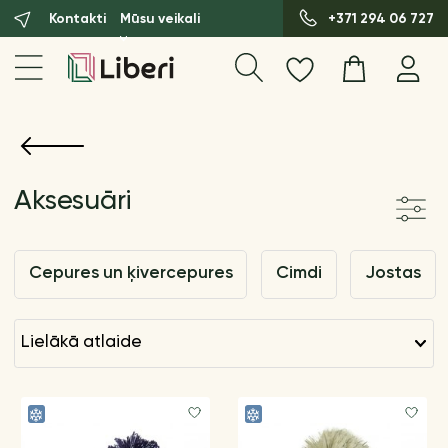
Kontakti
Mūsu veikali
+371 294 06 727
Aksesuāri
Cepures un ķivercepures
Cimdi
Jostas
lielākā atlaide