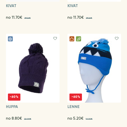
KIVAT
KIVAT
no 11.70€
no 11.70€
29.26€
29.26€
-60%
-60%
HUPPA
LENNE
no 8.80€
no 5.20€
22.00€
13.00€