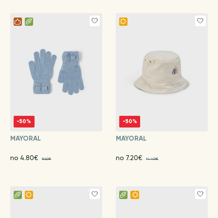
-50%
-50%
MAYORAL
MAYORAL
no 4.80€
no 7.20€
9.60€
14.40€