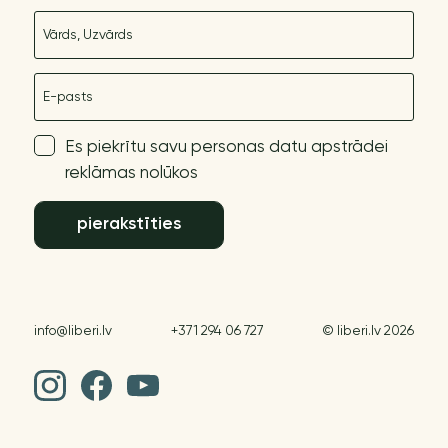
Nosaukums
E-pasts
Es piekrītu savu personas datu apstrādei
reklāmas nolūkos
pierakstīties
info@liberi.lv
+371 294 06 727
© liberi.lv 2026