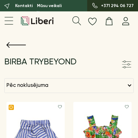
Kontakti
Mūsu veikali
+371 294 06 727
BIRBA TRYBEYOND
pēc noklusējuma