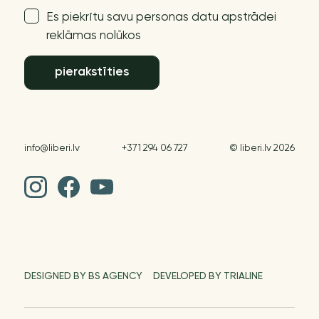
Es piekrītu savu personas datu apstrādei
reklāmas nolūkos
pierakstīties
info@liberi.lv
+371 294 06 727
© liberi.lv 2026
DESIGNED BY BS AGENCY
DEVELOPED BY TRIALINE