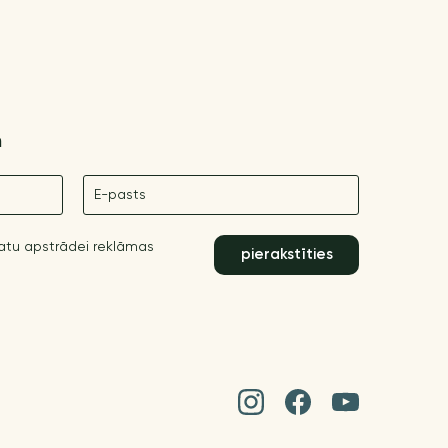
m
E-pasts
datu apstrādei reklāmas
pierakstīties