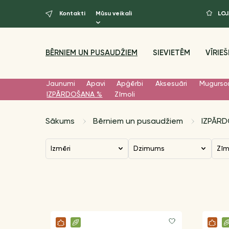
Kontakti
Mūsu veikali
LO
BĒRNIEM UN PUSAUDŽIEM
SIEVIETĒM
VĪRIEŠ
Jaunumi
Apavi
Apģērbi
Aksesuāri
Mugurso
IZPĀRDOŠANA %
Zīmoli
Sākums
Bērniem un pusaudžiem
IZPĀR
Izmēri
Dzimums
Zī