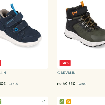
-25%
LIN
GARVALIN
.80€
no 40.35€
46.40€
53.80€