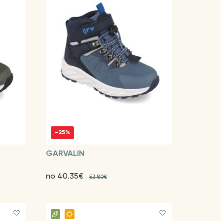
-25%
GARVALIN
no 40.35€
53.80€