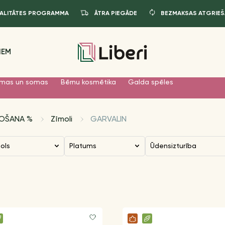
JALITĀTES PROGRAMMA
ĀTRA PIEGĀDE
BEZMAKSAS ATGRIEŠ
IEM
mas un somas
Bērnu kosmētika
Galda spēles
DOŠANA %
Zīmoli
GARVALIN
mols
Platums
Ūdensizturība