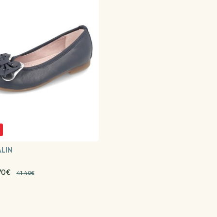
LIN
70€
41.40€