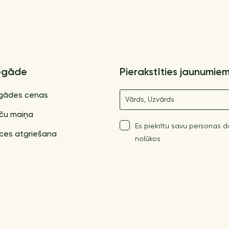
egāde
Pierakstīties jaunumie
Nosaukums
gādes cenas
ču maiņa
Es piekrītu savu personas 
ces atgriešana
nolūkos