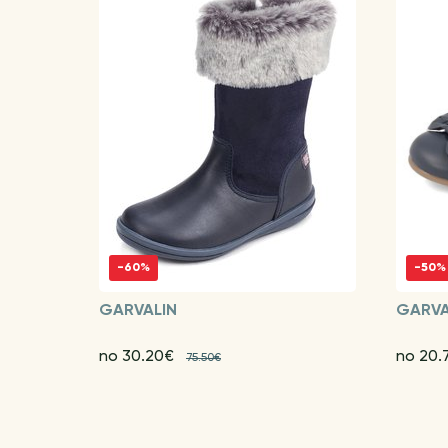
-60%
-50%
GARVALIN
GARVA
no 30.20€
no 20.
75.50€