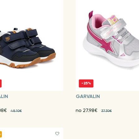
-25%
LIN
GARVALIN
08€
no 27.98€
48.10€
37.30€