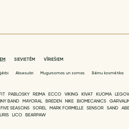
IEM
SIEVIETĒM
VĪRIEŠIEM
ģērbi
Aksesuāri
Mugursomas un somas
Bērnu kosmētika
FIT
PABLOSKY
REIMA
ECCO
VIKING
KIVAT
KUOMA
LEGO
INY BAND
MAYORAL
BREDEN
NIKE
BIOMECANICS
GARVALI
FIVE SEASONS
SOREL
MARK FORMELLE
SENSOR
SAND
ABE
URIS
LICO
BEARPAW