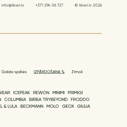
info@liberi.lv
+371 294 06 727
© liberi.lv 2026
Galda spēles
IZPĀRDOŠANA %
Zīmoli
WEAR
ICEPEAK
REWON
MINIMI
PRIMIGI
N
COLUMBIA
BIRBA TRYBEYOND
FRODDO
L & LULA
BECKMANN
MOLO
GEOX
GIULIA