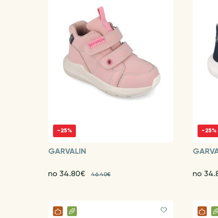
-25%
-25%
GARVALIN
GARVA
no 34.80€
no 34
46.40€