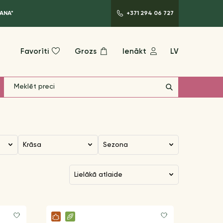
ANA*
+371 294 06 727
Favorīti
Grozs
Ienākt
LV
Krāsa
Sezona
lielākā atlaide