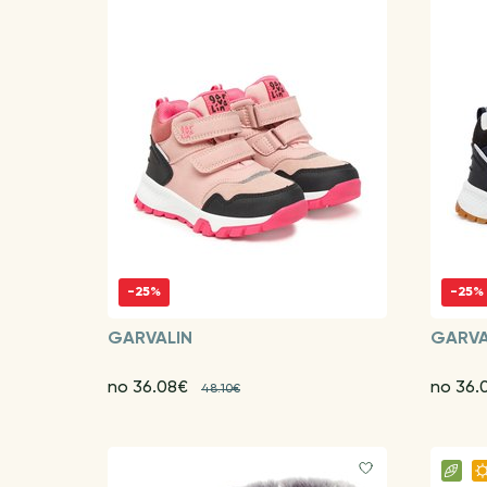
-25%
-25%
GARVALIN
GARVA
no 36.08€
no 36.
48.10€