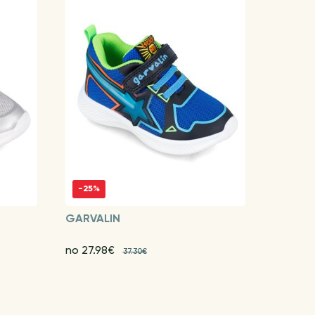
-25%
GARVALIN
no 27.98€
37.30€