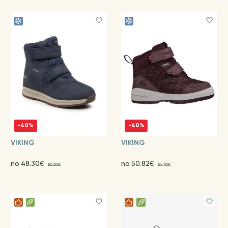
-40%
-40%
VIKING
VIKING
no 48.30€
no 50.82€
80.50€
84.70€