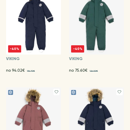
-40%
-40%
VIKING
VIKING
no 94.02€
no 75.60€
156.70€
126.00€