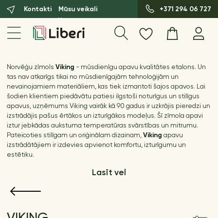
Kontakti
Mūsu veikali
+371 294 06 727
Norvēģu zīmols
Viking
- mūsdienīgu apavu kvalitātes etalons. Un
tas nav atkarīgs tikai no mūsdienīgajām tehnoloģijām un
nevainojamiem materiāliem, kas tiek izmantoti šajos apavos. Lai
šodien klientiem piedāvātu patiesi ilgstoši noturīgus un stilīgus
apavus, uzņēmums Viking vairāk kā 90 gadus ir uzkrājis pieredzi un
izstrādājis pašus ērtākos un izturīgākos modeļus. Šī zīmola apavi
iztur jebkādas aukstuma temperatūras svārstības un mitrumu.
Pateicoties stilīgam un oriģinālam dizainam,
Viking
apavu
izstrādātājiem ir izdevies apvienot komfortu, izturīgumu un
estētiku.
Lasīt vel