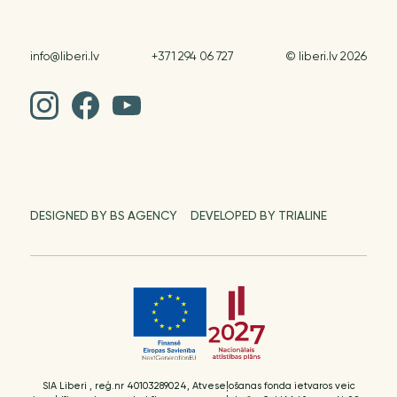
info@liberi.lv
+371 294 06 727
© liberi.lv 2026
DESIGNED BY BS AGENCY
DEVELOPED BY TRIALINE
SIA Liberi , reģ.nr 40103289024, Atveseļošanas fonda ietvaros veic