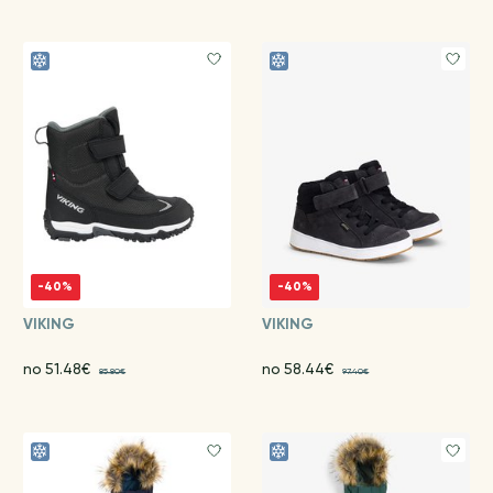
-40%
-40%
VIKING
VIKING
no 51.48€
no 58.44€
85.80€
97.40€