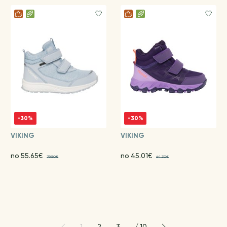
-30%
-30%
VIKING
VIKING
no 55.65€
no 45.01€
79.50€
64.30€
1
2
3
/
10