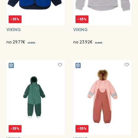
-35%
-35%
VIKING
VIKING
no 29.77€
no 23.92€
45.80€
36.80€
-35%
-35%