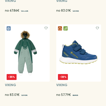
VIKING
VIKING
no 67.86€
no 83.01€
104.40€
127.70€
-35%
-35%
VIKING
VIKING
no 83.01€
no 57.79€
127.70€
88.90€