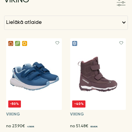
VIKING
lielākā atlaide
-50%
-40%
VIKING
VIKING
no 23.90€
no 51.48€
47.80€
85.80€