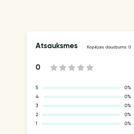
Atsauksmes
Kopējais daudzums: 0
0
1
2
3
4
5
5
0%
4
0%
3
0%
2
0%
1
0%