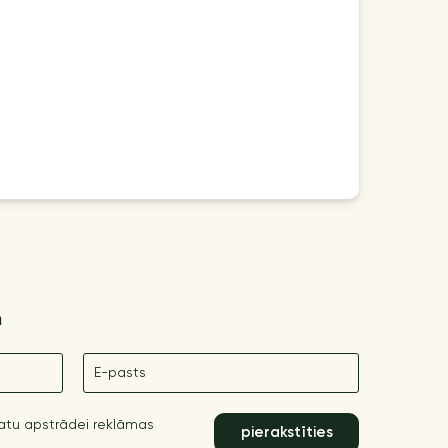
m
E-pasts
datu apstrādei reklāmas
pierakstīties