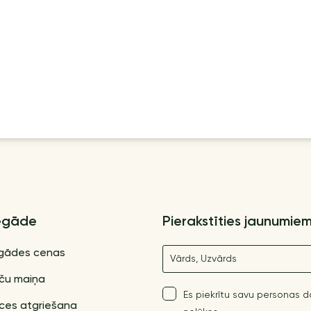
egāde
Pierakstīties jaunumie
Nosaukums
gādes cenas
ču maiņa
Es piekrītu savu personas 
ces atgriešana