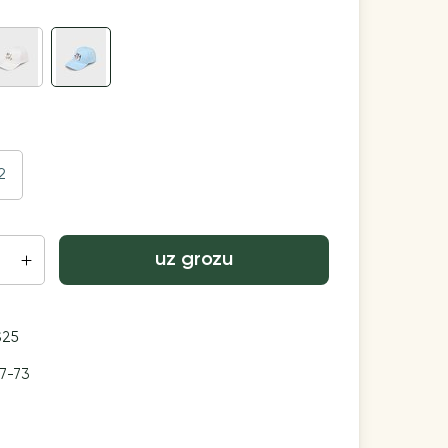
2
uz grozu
S25
17-73