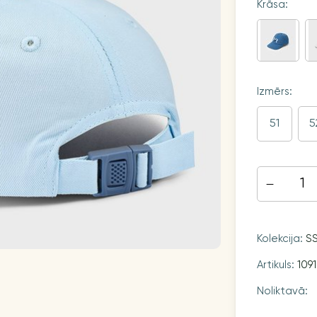
Krāsa:
Izmērs:
51
5
Kolekcija:
S
Artikuls:
109
Noliktavā: