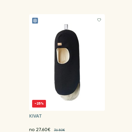
-25%
KIVAT
no 27.60€
36.80€