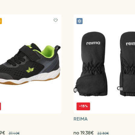
-15%
REIMA
79€
no 19.38€
37.40€
22.80€