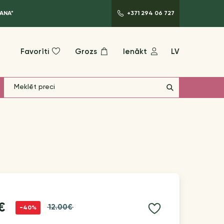
ANA*
+371 294 06 727
Favorīti
Grozs
Ienākt
LV
€
12.00€
-40%