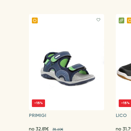
-15%
-15%
PRIMIGI
LICO
no 32.81€
no 31.
38.60€