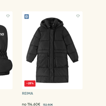
-25%
REIMA
no 114.60€
152.80€