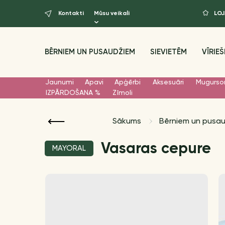
Kontakti
Mūsu veikali
LO
BĒRNIEM UN PUSAUDŽIEM
SIEVIETĒM
VĪRIEŠ
Jaunumi
Apavi
Apģērbi
Aksesuāri
Mugurso
IZPĀRDOŠANA %
Zīmoli
Sākums
Bērniem un pusa
Vasaras cepure
MAYORAL