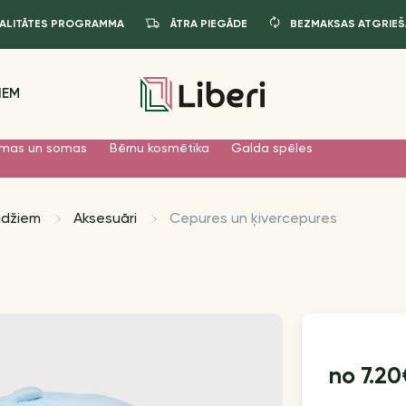
JALITĀTES PROGRAMMA
ĀTRA PIEGĀDE
BEZMAKSAS ATGRIEŠ
IEM
mas un somas
Bērnu kosmētika
Galda spēles
udžiem
Aksesuāri
Cepures un ķivercepures
7.20
no