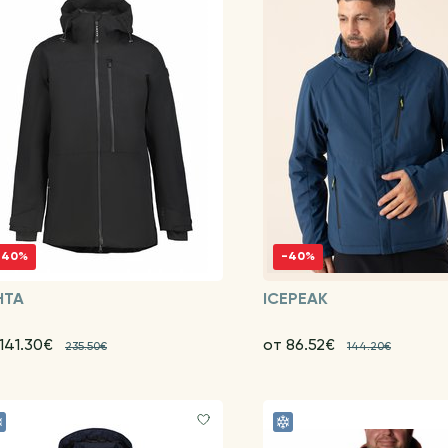
-40%
-40%
HTA
ICEPEAK
 141.30€
от 86.52€
235.50€
144.20€