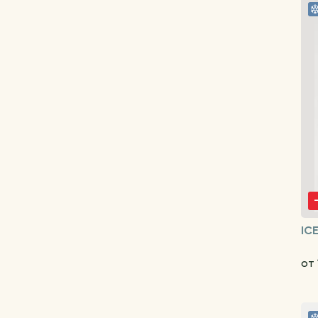
IC
от 