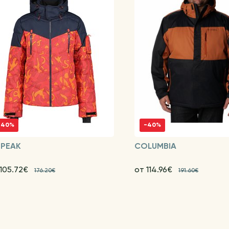
-40%
-40%
EPEAK
COLUMBIA
 105.72€
от 114.96€
176.20€
191.60€