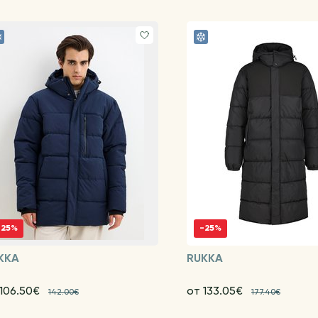
-25%
-25%
KKA
RUKKA
 106.50€
от 133.05€
142.00€
177.40€