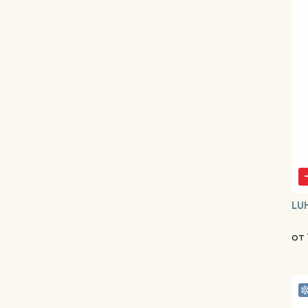
LU
от