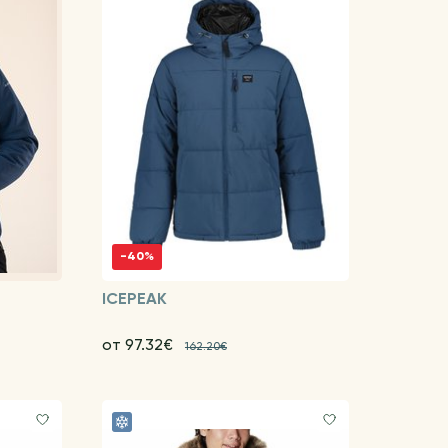
-40%
ICEPEAK
от 97.32€
162.20€