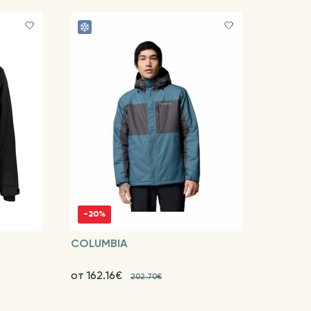
-20%
COLUMBIA
от 162.16€
202.70€