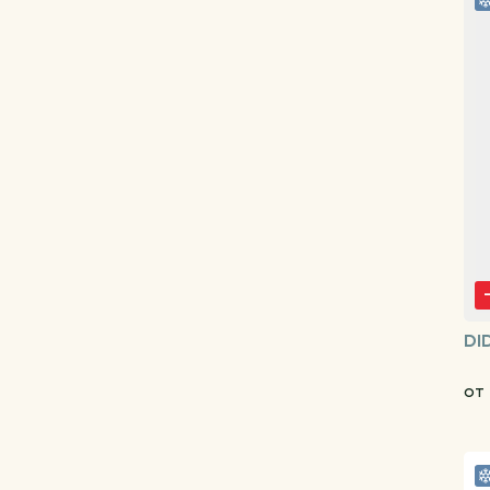
DI
от