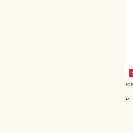
IC
от