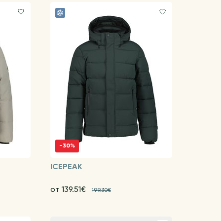
-30%
ICEPEAK
от 139.51€
199.30€