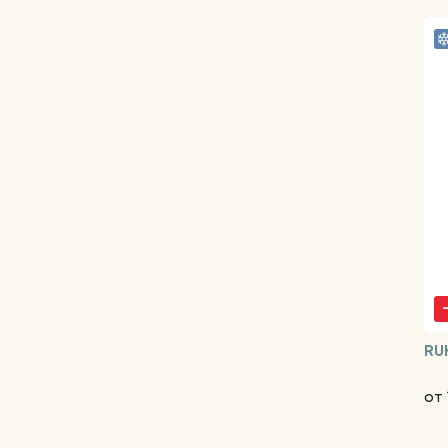
RU
от