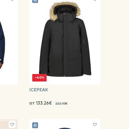
-40%
ICEPEAK
от 133.26€
222.10€