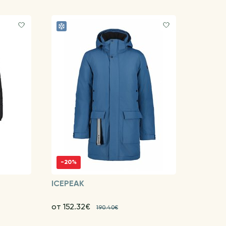
-20%
ICEPEAK
от 152.32€
190.40€