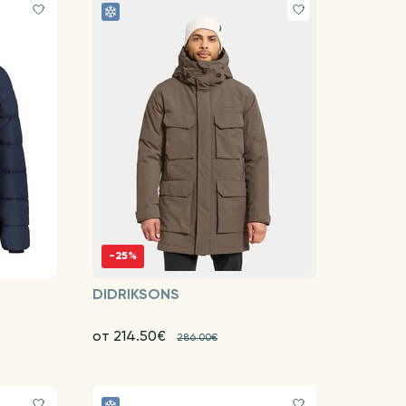
-25%
DIDRIKSONS
от 214.50€
286.00€