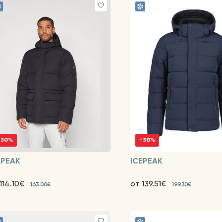
-30%
-30%
EPEAK
ICEPEAK
114.10€
от 139.51€
163.00€
199.30€