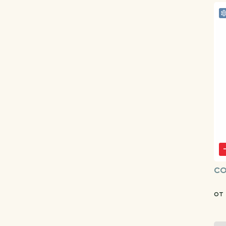
CO
от