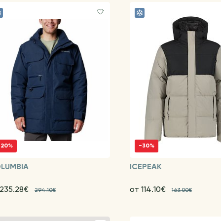
-20%
-30%
LUMBIA
ICEPEAK
 235.28€
от 114.10€
294.10€
163.00€