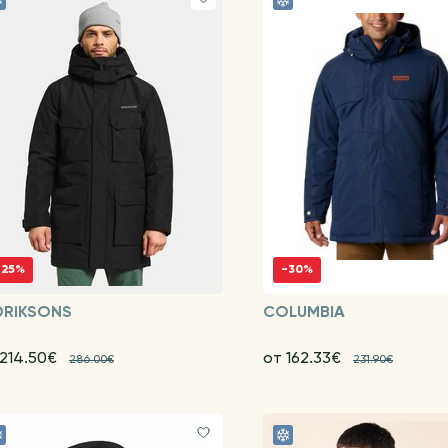
-25%
-30%
DRIKSONS
COLUMBIA
 214.50€
от 162.33€
286.00€
231.90€