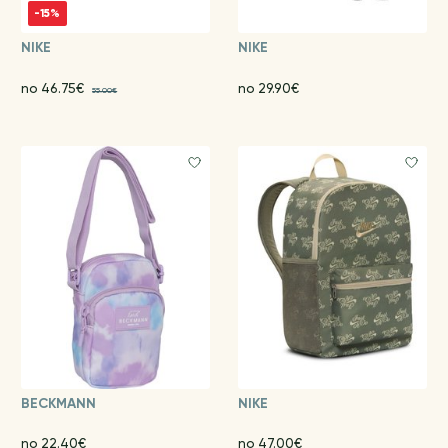
-15%
NIKE
NIKE
no 46.75€
no 29.90€
55.00€
BECKMANN
NIKE
no 22.40€
no 47.00€