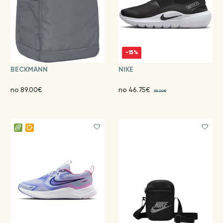
-15%
BECKMANN
NIKE
no 89.00€
no 46.75€
55.00€