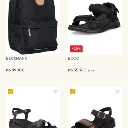
-20%
BECKMANN
ECCO
no 89.00€
no 55.76€
69.70€