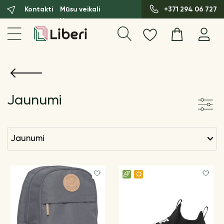
Kontakti
Mūsu veikali
+371 294 06 727
Jaunumi
jaunumi