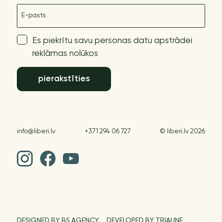
E-pasts
Es piekrītu savu personas datu apstrādei
reklāmas nolūkos
pierakstīties
info@liberi.lv
+371 294 06 727
© liberi.lv 2026
DESIGNED BY BS AGENCY
DEVELOPED BY TRIALINE