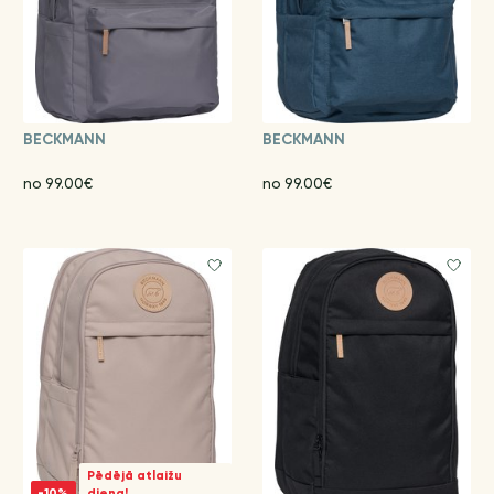
BECKMANN
BECKMANN
no 99.00€
no 99.00€
Pēdējā atlaižu
-10%
diena!