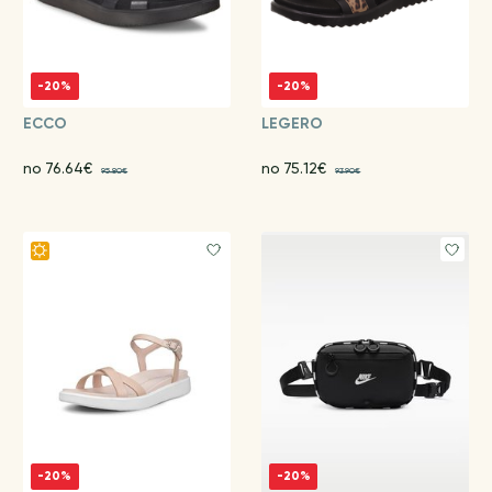
-20%
-20%
ECCO
LEGERO
no 76.64€
no 75.12€
95.80€
93.90€
-20%
-20%