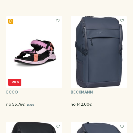
-20%
ECCO
BECKMANN
no 55.76€
no 142.00€
69.70€