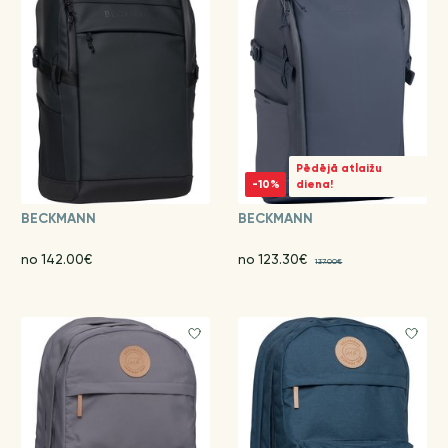
Pēdējā atlaižu
-10%
diena!
BECKMANN
BECKMANN
no 142.00€
no 123.30€
137.00€