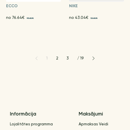
ECCO
NIKE
no 76.64€
no 43.04€
95.80€
53.80€
1
2
3
/
19
Informācija
Maksājumi
Lojalitātes programma
Apmaksas Veidi