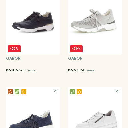
-20%
-30%
GABOR
GABOR
no 106.56€
no 62.16€
133.20€
88.80€