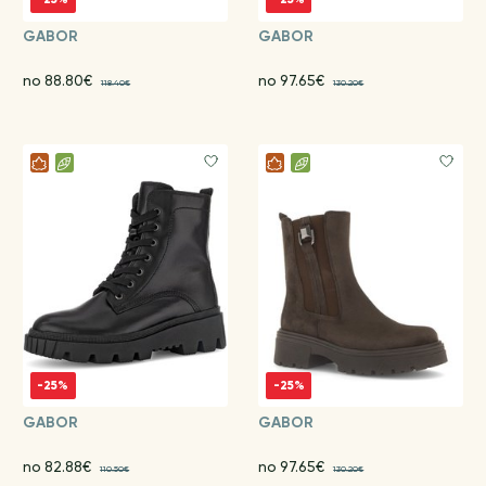
GABOR
GABOR
no 88.80€
no 97.65€
118.40€
130.20€
-25%
-25%
GABOR
GABOR
no 82.88€
no 97.65€
110.50€
130.20€