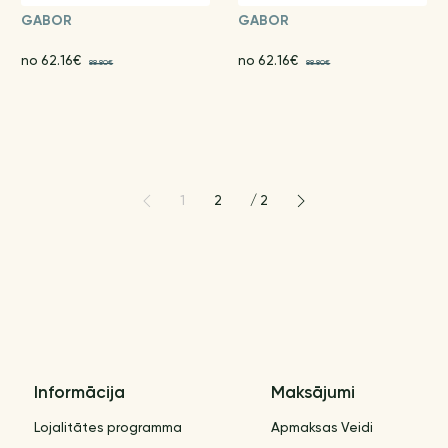
GABOR
GABOR
no 62.16€
no 62.16€
88.80€
88.80€
1
2
/
2
Informācija
Maksājumi
Lojalitātes programma
Apmaksas Veidi