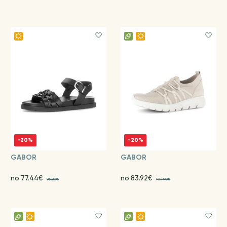
-20%
-20%
GABOR
GABOR
no 77.44€
no 83.92€
96.80€
104.90€