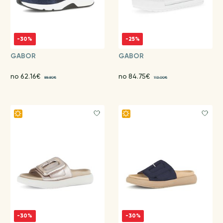
-30%
-25%
GABOR
GABOR
no 62.16€
no 84.75€
88.80€
113.00€
-30%
-30%