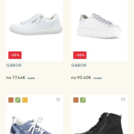
-20%
-20%
GABOR
GABOR
no 77.44€
no 90.40€
96.80€
113.00€