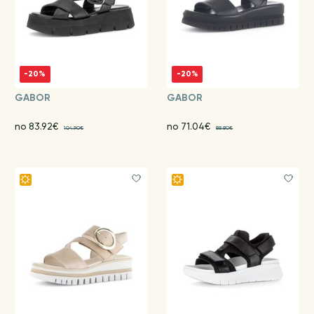
-20%
-20%
GABOR
GABOR
no 83.92€
no 71.04€
104.90€
88.80€