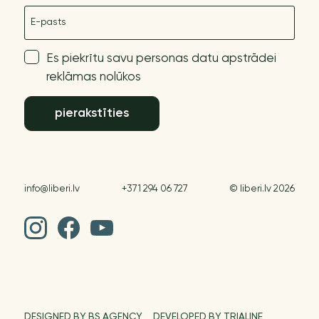
E-pasts
Es piekrītu savu personas datu apstrādei
reklāmas nolūkos
pierakstīties
info@liberi.lv
+371 294 06 727
© liberi.lv 2026
DESIGNED BY BS AGENCY
DEVELOPED BY TRIALINE