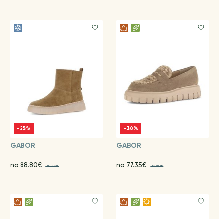
-25%
-30%
GABOR
GABOR
no 88.80€
no 77.35€
118.40€
110.50€