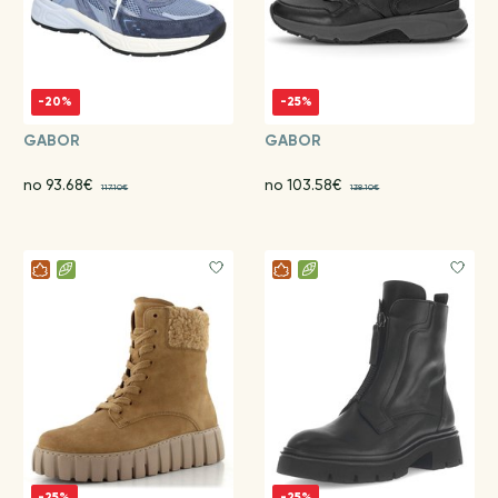
-20%
-25%
GABOR
GABOR
no 93.68€
no 103.58€
117.10€
138.10€
-25%
-25%