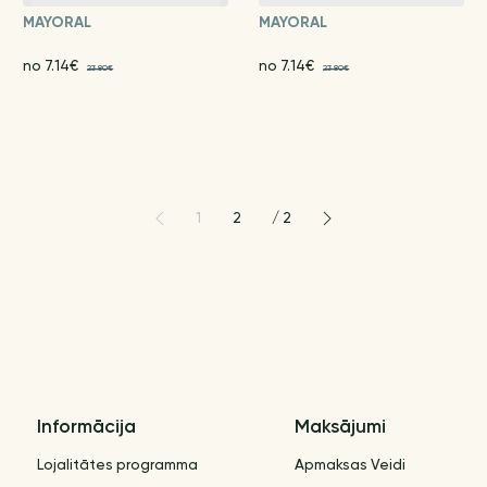
MAYORAL
MAYORAL
no 7.14€
no 7.14€
23.80€
23.80€
1
2
/
2
Informācija
Maksājumi
Lojalitātes programma
Apmaksas Veidi