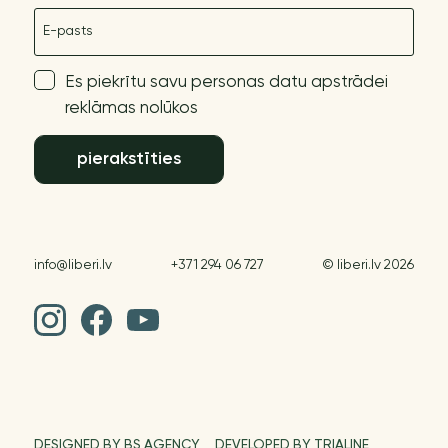
E-pasts
Es piekrītu savu personas datu apstrādei
reklāmas nolūkos
pierakstīties
info@liberi.lv
+371 294 06 727
© liberi.lv 2026
DESIGNED BY BS AGENCY
DEVELOPED BY TRIALINE