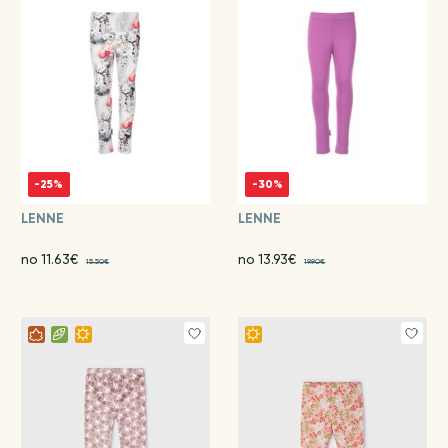
-25%
-30%
LENNE
LENNE
no 11.63€
no 13.93€
15.50€
19.90€