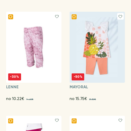
-30%
-50%
LENNE
MAYORAL
no 10.22€
no 15.75€
14.60€
31.50€