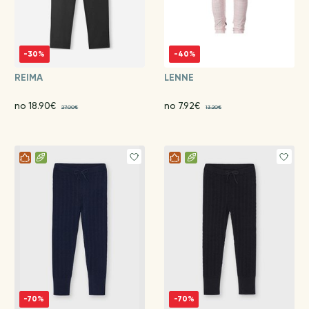
-30%
-40%
REIMA
LENNE
no 18.90€
no 7.92€
27.00€
13.20€
-70%
-70%