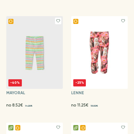
-40%
-25%
MAYORAL
LENNE
no 8.52€
no 11.25€
14.20€
15.00€