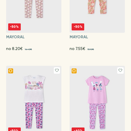
-50%
-50%
MAYORAL
MAYORAL
no 8.20€
no 7.55€
16.40€
15.10€
-50%
-60%