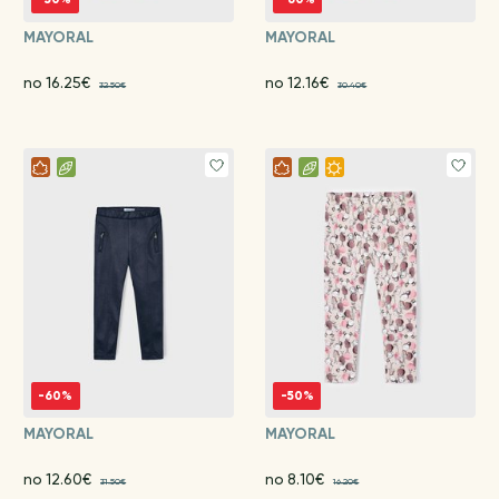
MAYORAL
MAYORAL
no 16.25€
no 12.16€
32.50€
30.40€
-60%
-50%
MAYORAL
MAYORAL
no 12.60€
no 8.10€
31.50€
16.20€