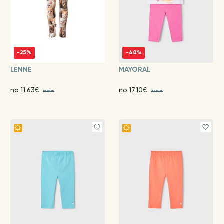
-25%
-40%
LENNE
MAYORAL
no 11.63€
no 17.10€
15.50€
28.50€