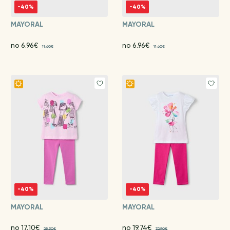
-40%
-40%
MAYORAL
MAYORAL
no 6.96€
no 6.96€
11.60€
11.60€
-40%
-40%
MAYORAL
MAYORAL
no 17.10€
no 19.74€
28.50€
32.90€