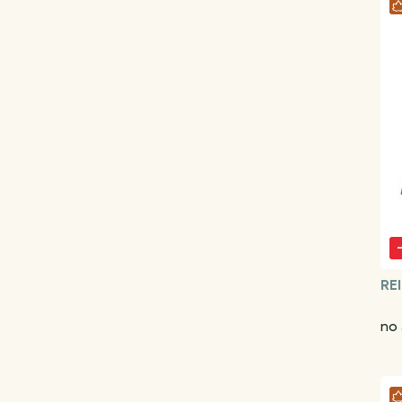
RE
no