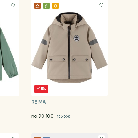
-15%
REIMA
no 90.10€
106.00€