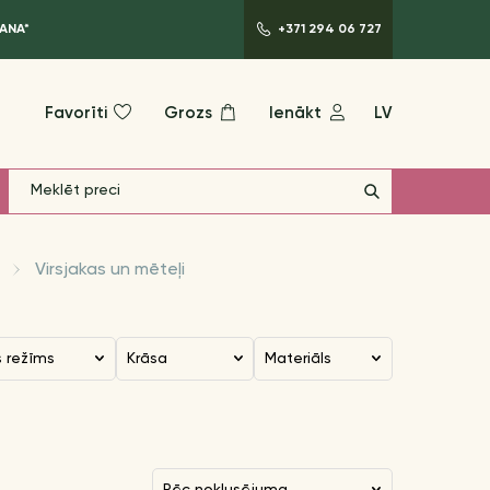
ANA*
+371 294 06 727
Favorīti
Grozs
Ienākt
LV
Virsjakas un mēteļi
s režīms
Krāsa
Materiāls
pēc noklusējuma