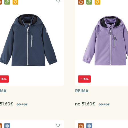
-15%
-15%
IMA
REIMA
 51.60€
no 51.60€
60.70€
60.70€