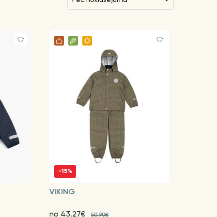
-15%
VIKING
no 43.27€
50.90€