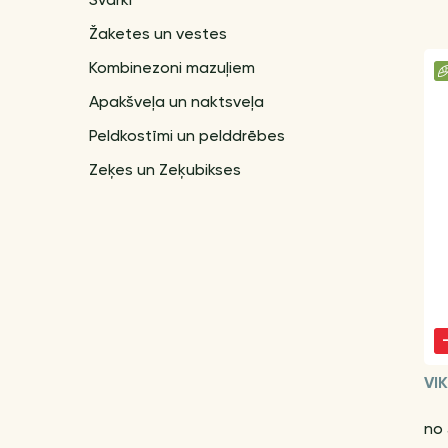
Svārki
Žaketes un vestes
Kombinezoni mazuļiem
Apakšveļa un naktsveļa
Peldkostīmi un pelddrēbes
Zeķes un Zeķubikses
VI
no