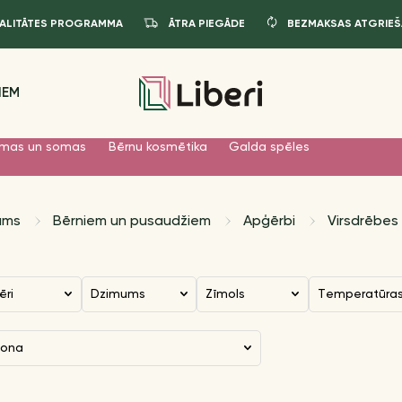
JALITĀTES PROGRAMMA
ĀTRA PIEGĀDE
BEZMAKSAS ATGRIEŠ
IEM
mas un somas
Bērnu kosmētika
Galda spēles
ums
Bērniem un pusaudžiem
Apģērbi
Virsdrēbes
ēri
Dzimums
Zīmols
Temperatūra
zona