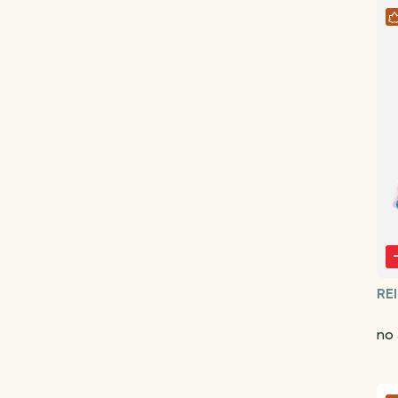
RE
no