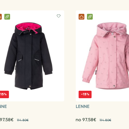
-15%
-15%
NNE
LENNE
 97.58€
no 97.58€
114.80€
114.80€