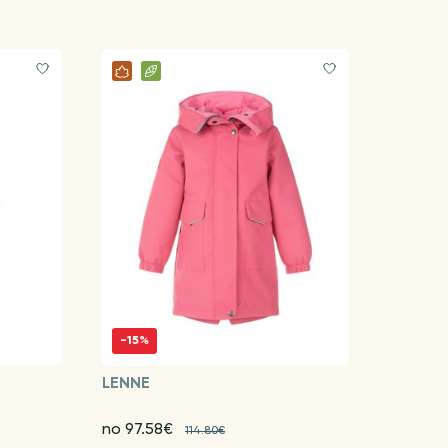
-15%
LENNE
no 97.58€
114.80€