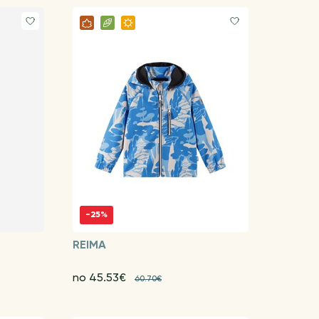
-25%
REIMA
no 45.53€
60.70€