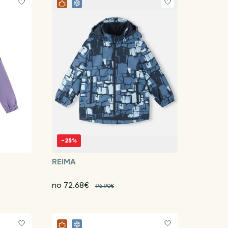
-25%
REIMA
no 72.68€
96.90€