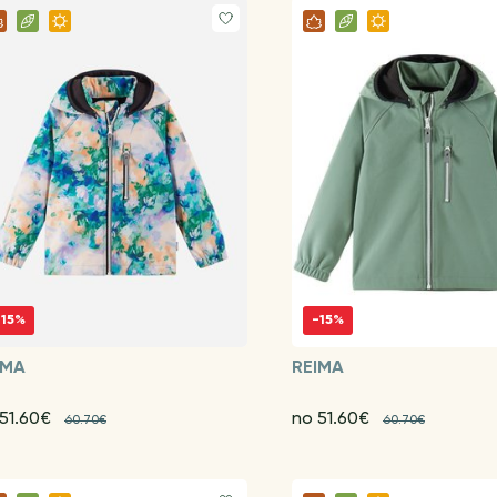
-15%
-15%
IMA
REIMA
 51.60€
no 51.60€
60.70€
60.70€