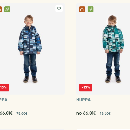
-15%
-15%
PPA
HUPPA
66.81€
no 66.81€
78.60€
78.60€