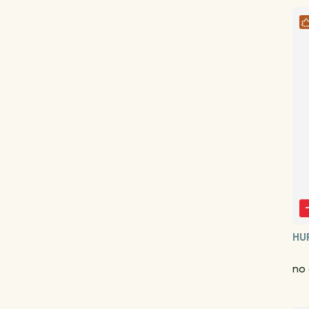
HU
no 