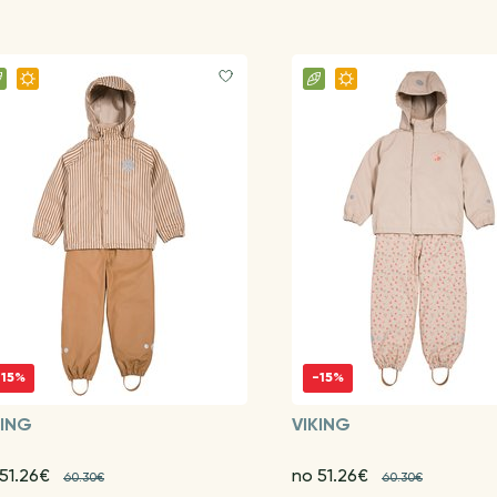
-15%
-15%
KING
VIKING
 51.26€
no 51.26€
60.30€
60.30€