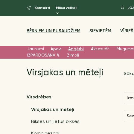
Kontakti
Mūsu veikali
LO
BĒRNIEM UN PUSAUDŽIEM
SIEVIETĒM
VĪRIEŠ
Jaunumi
Apavi
Apģērbi
Aksesuāri
Mugurso
IZPĀRDOŠANA %
Zīmoli
Virsjakas un mēteļi
Sāk
Virsdrēbes
Izm
Virsjakas un mēteļi
Se
Bikses un lietus bikses
Кombinezoni