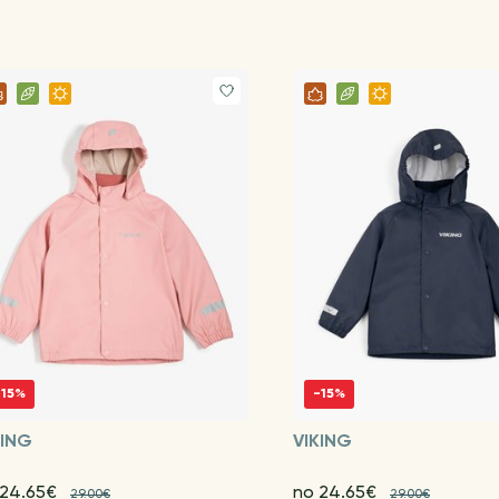
-15%
-15%
KING
VIKING
 24.65€
no 24.65€
29.00€
29.00€