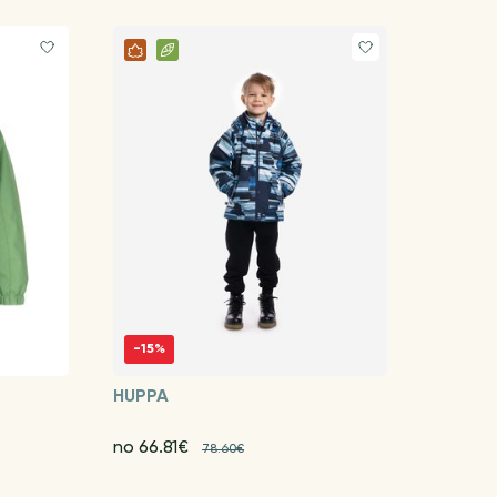
-15%
HUPPA
no 66.81€
78.60€