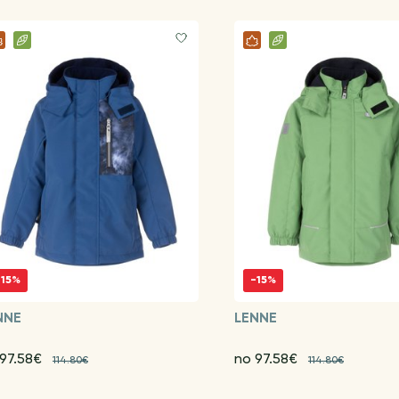
-15%
-15%
NNE
LENNE
 97.58€
no 97.58€
114.80€
114.80€