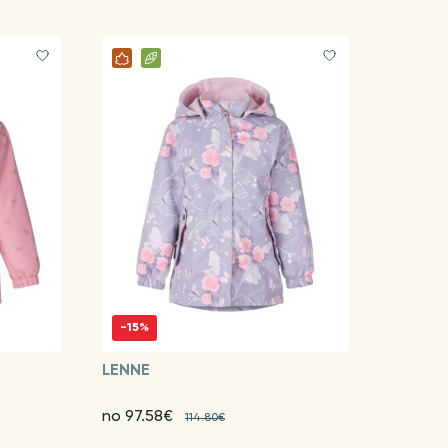
-15%
LENNE
no 97.58€
114.80€