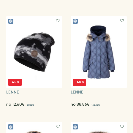
-40%
-40%
LENNE
LENNE
no 12.60€
no 88.86€
21.00€
148.10€