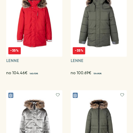
-35%
-35%
LENNE
LENNE
no 104.46€
no 100.69€
160.70€
154.90€