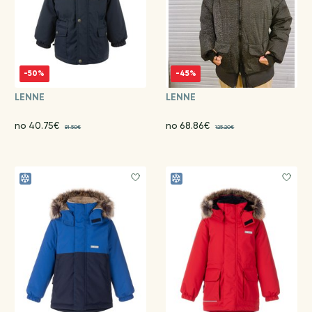
-50%
-45%
LENNE
LENNE
no 40.75€
no 68.86€
81.50€
125.20€