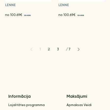
LENNE
LENNE
no 100.69€
no 100.69€
154.90€
154.90€
1
2
3
/
7
Informācija
Maksājumi
Lojalitātes programma
Apmaksas Veidi