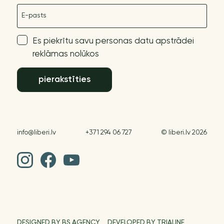
E-pasts
Es piekrītu savu personas datu apstrādei
reklāmas nolūkos
pierakstīties
info@liberi.lv
+371 294 06 727
© liberi.lv 2026
DESIGNED BY BS AGENCY
DEVELOPED BY TRIALINE