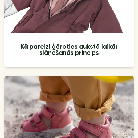
Kā pareizi ģērbties aukstā laikā:
slāņošanās princips