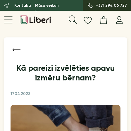
Kontakti
Mūsu veikali
+371 294 06 727
Kā pareizi izvēlēties apavu
izmēru bērnam?
17.04.2023