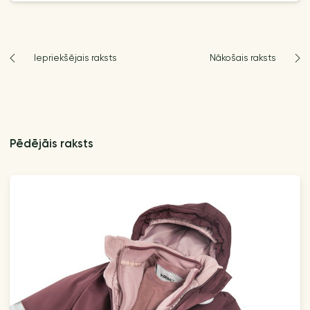
Iepriekšējais raksts
Nākošais raksts
Pēdējāis raksts