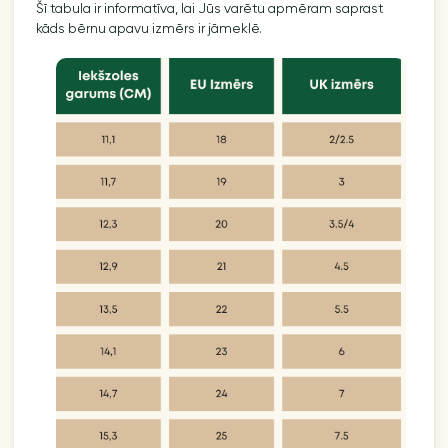
Šī tabula ir informatīva, lai Jūs varētu apmēram saprast
kāds bērnu apavu izmērs ir jāmeklē.