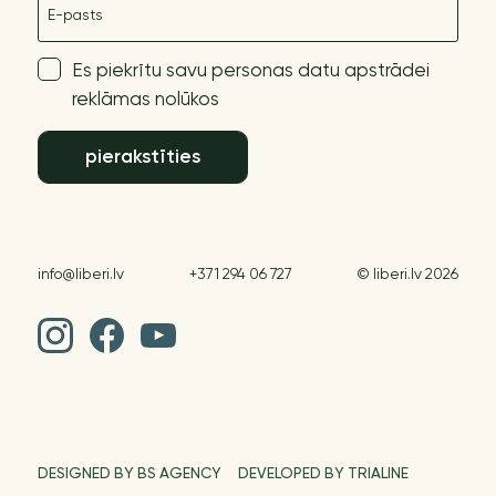
Es piekrītu savu personas datu apstrādei
reklāmas nolūkos
pierakstīties
info@liberi.lv
+371 294 06 727
© liberi.lv 2026
DESIGNED BY BS AGENCY
DEVELOPED BY TRIALINE