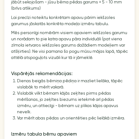
jābūt sekojošam - jūsu bērna pēdas garums + 5 - 10 mm
(brīvs atlikums)
Lai precīzi noteiktu konkrētam apavu pārim iekšzoles
garumus jāskatās konkrēta modeļa izmēru tabulu.
Mēs personīgi nomērām visiem apaviem iekšzoles garumu
un norādam to pie katra apavu pāra individuāli (pat viena
zīmola ietvaros iekšzoles garums dažādiem modeļiem var
atšķirties). Ne visi pamana šo pogu mūsu mājas lapā, tāpēc
attēlā atspoguļots vizuāli kur tā ir jāmeklē.
Vispārējās rekomendācijas:
Dienas beigās bērniņa pēdiņa ir mazliet lielāka, tāpēc
vislabāk to mērīt vakarā.
Vislabāk vilkt bērnam kājās zeķītes pirms pēdas
mērīšanas, jo zeķītes biezums ietekmē arī pēdas
izmēru, un attiecīgi - bērnam uz plikas kājas apavus
nevelk.
Var mērīt abas pēdas un orientēties pēc lielākā izmēra.
Izmēru tabula bērnu apaviem