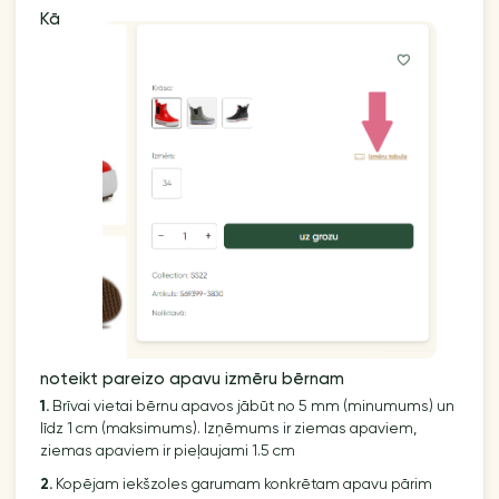
Kā
noteikt pareizo apavu izmēru bērnam
1.
Brīvai vietai bērnu apavos jābūt no 5 mm (minumums) un
līdz 1 cm (maksimums). Izņēmums ir ziemas apaviem,
ziemas apaviem ir pieļaujami 1.5 cm
2.
Kopējam iekšzoles garumam konkrētam apavu pārim