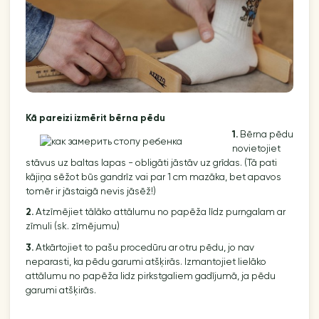
Kā pareizi izmērit bērna pēdu
1.
Bērna pēdu
novietojiet
stāvus uz baltas lapas - obligāti jāstāv uz grīdas. (Tā pati
kājiņa sēžot būs gandrīz vai par 1 cm mazāka, bet apavos
tomēr ir jāstaigā nevis jāsēž!)
2.
Atzīmējiet tālāko attālumu no papēža līdz purngalam ar
zīmuli (sk. zīmējumu)
3.
Atkārtojiet to pašu procedūru ar otru pēdu, jo nav
neparasti, ka pēdu garumi atšķirās. Izmantojiet lielāko
attālumu no papēža lidz pirkstgaliem gadījumā, ja pēdu
garumi atšķirās.