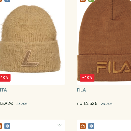
-40%
-40%
HTA
FILA
13.92€
no 14.52€
23.20€
24.20€