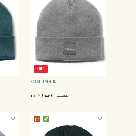
-15%
COLUMBIA
no 23.46€
27.60€