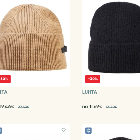
-30%
-30%
HTA
LUHTA
 19.46€
no 11.69€
27.80€
16.70€