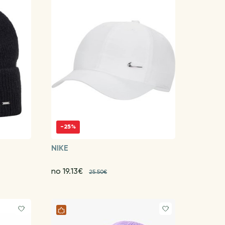
-25%
NIKE
no 19.13€
25.50€