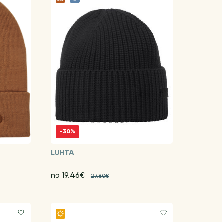
-30%
LUHTA
no 19.46€
27.80€