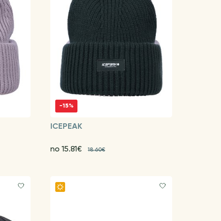
-15%
ICEPEAK
no 15.81€
18.60€