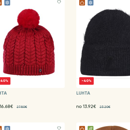
-40%
-40%
HTA
LUHTA
 16.68€
no 13.92€
27.80€
23.20€