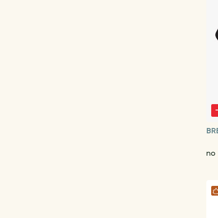
BR
no 