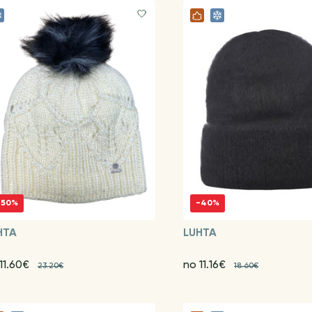
-50%
-40%
HTA
LUHTA
11.60€
no 11.16€
23.20€
18.60€