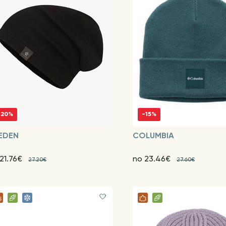
-20%
-15%
EDEN
COLUMBIA
21.76€
no 23.46€
27.20€
27.60€