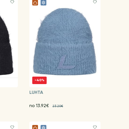
-40%
LUHTA
no 13.92€
23.20€