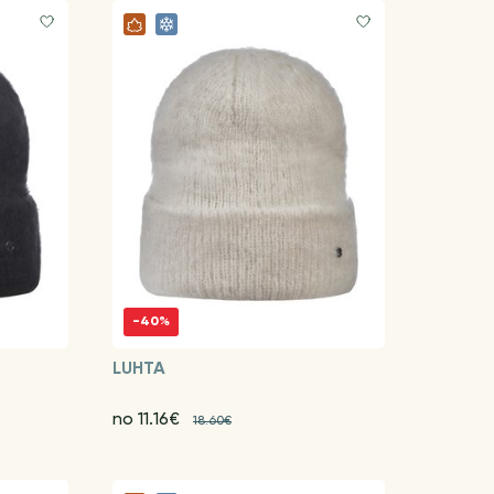
-40%
LUHTA
no 11.16€
18.60€