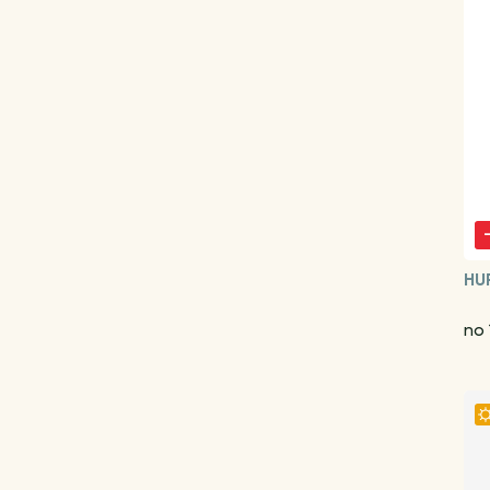
HU
no 