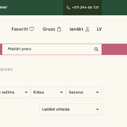
ANA*
+371 294 06 727
Favorīti
Grozs
Ienākt
LV
pures
s režīms
Krāsa
Sezona
lielākā atlaide