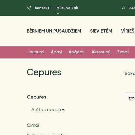
Kontakti
Mūsu veikali
LO
BĒRNIEM UN PUSAUDŽIEM
SIEVIETĒM
VĪRIEŠ
Jaunumi
Apavi
Apģērbi
Aksesuāri
Zīmoli
Cepures
Sāk
Cepures
Izm
Adītas cepures
Cimdi