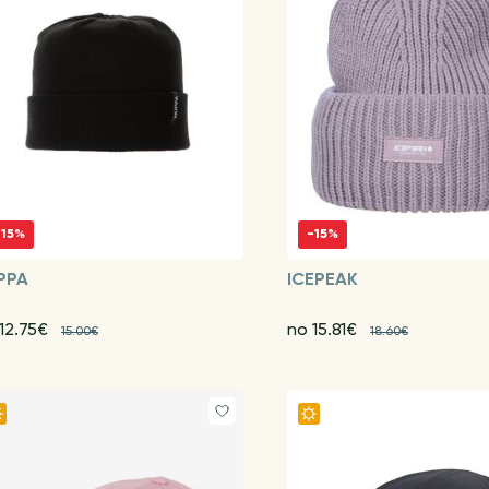
-15%
-15%
PPA
ICEPEAK
12.75€
no 15.81€
15.00€
18.60€