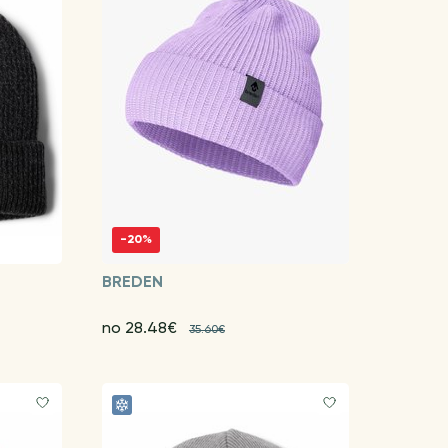
-20%
BREDEN
no 28.48€
35.60€