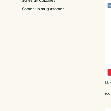
Šalles un apkakles
Somas un mugursomas
LU
no 