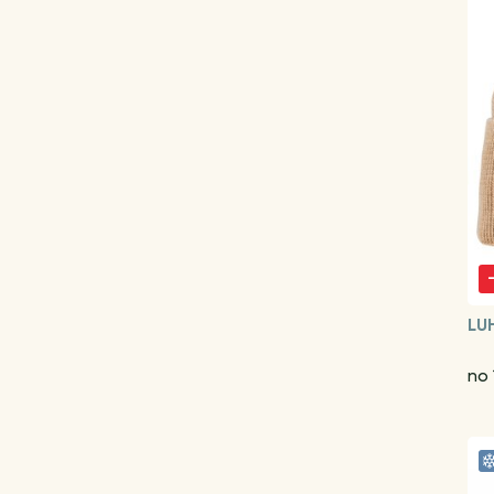
LU
no