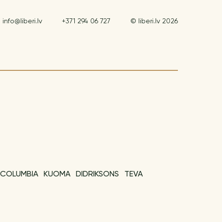
info@liberi.lv
+371 294 06 727
© liberi.lv 2026
COLUMBIA
KUOMA
DIDRIKSONS
TEVA