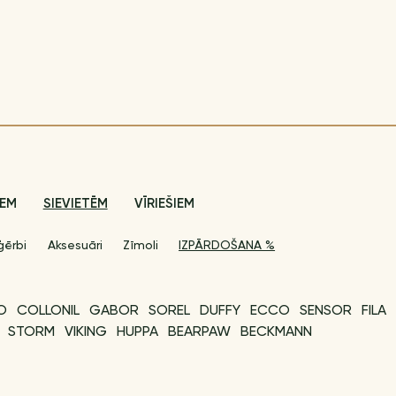
IEM
SIEVIETĒM
VĪRIEŠIEM
ģērbi
Aksesuāri
Zīmoli
IZPĀRDOŠANA %
O
COLLONIL
GABOR
SOREL
DUFFY
ECCO
SENSOR
FILA
STORM
VIKING
HUPPA
BEARPAW
BECKMANN