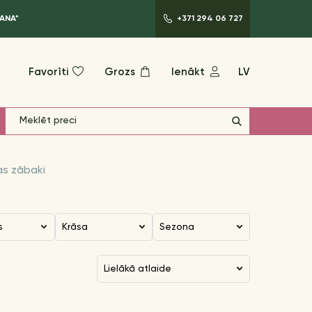
ANA*
+371 294 06 727
Favorīti
Grozs
Ienākt
LV
as zābaki
s
Krāsa
Sezona
lielākā atlaide