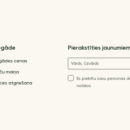
egāde
Pierakstīties jaunumie
Nosaukums
gādes cenas
ču maiņa
Es piekrītu savu personas 
ces atgriešana
nolūkos