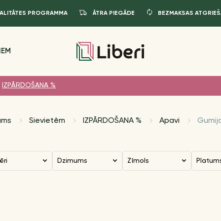
JALITĀTES PROGRAMMA
ĀTRA PIEGĀDE
BEZMAKSAS ATGRIEŠ
IEM
IZPĀRDOŠANA %
ums
Sievietēm
IZPĀRDOŠANA %
Apavi
Gumij
ēri
Dzimums
Zīmols
Platum