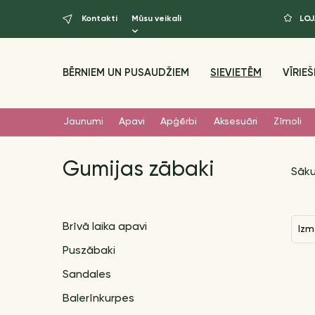
Kontakti
Mūsu veikali
LO
BĒRNIEM UN PUSAUDŽIEM
SIEVIETĒM
VĪRIEŠ
Jaunumi
Apavi
Apģērbi
Aksesuāri
Zīmoli
Gumijas zābaki
Sāk
Brīvā laika apavi
Izm
Puszābaki
Sandales
Balerīnkurpes