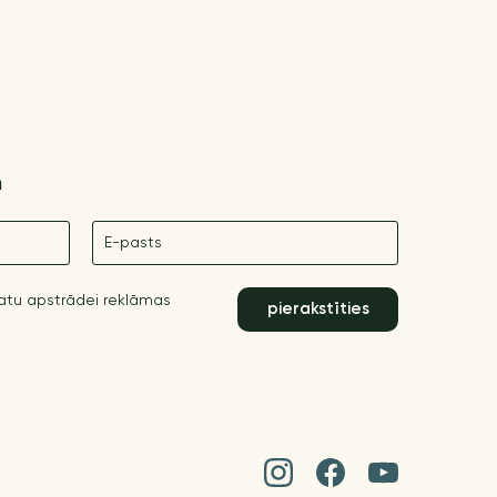
m
E-pasts
datu apstrādei reklāmas
pierakstīties