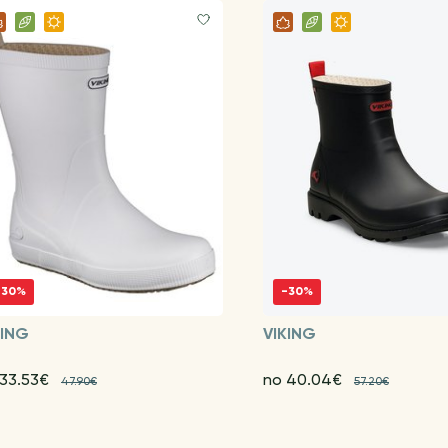
-30%
-30%
KING
VIKING
 33.53€
no 40.04€
47.90€
57.20€