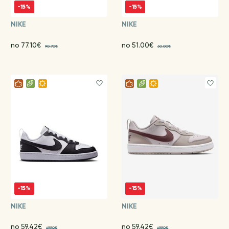
-15%
-15%
NIKE
NIKE
no 77.10€
no 51.00€
90.70€
60.00€
-15%
-15%
NIKE
NIKE
no 59.42€
no 59.42€
69.90€
69.90€