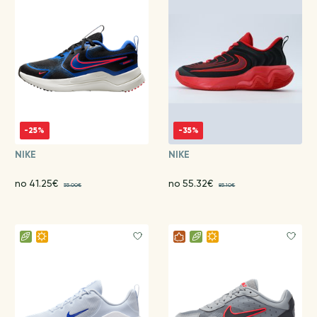
-25%
-35%
NIKE
NIKE
no 41.25€
no 55.32€
55.00€
85.10€