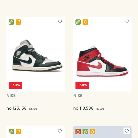
-30%
-30%
NIKE
NIKE
no 123.13€
no 118.58€
175.90€
169.40€