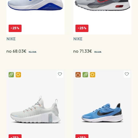
-25%
-25%
NIKE
NIKE
no 68.03€
no 71.33€
90.70€
95.10€
-25%
-25%