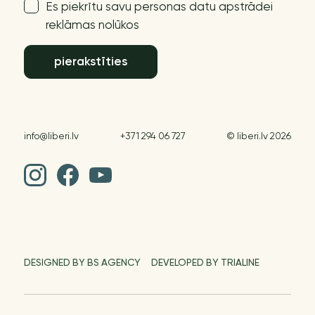
Es piekrītu savu personas datu apstrādei
reklāmas nolūkos
pierakstīties
info@liberi.lv
+371 294 06 727
© liberi.lv 2026
DESIGNED BY BS AGENCY
DEVELOPED BY TRIALINE