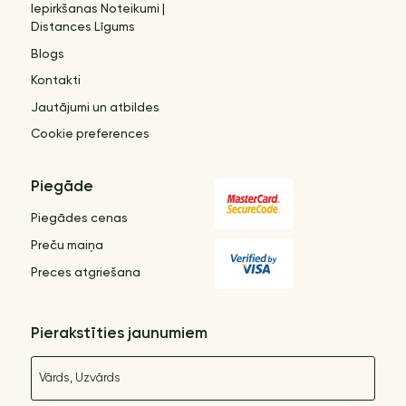
Iepirkšanas Noteikumi |
Distances Līgums
Blogs
Kontakti
Jautājumi un atbildes
Cookie preferences
Piegāde
Piegādes cenas
Preču maiņa
Preces atgriešana
Pierakstīties jaunumiem
Nosaukums