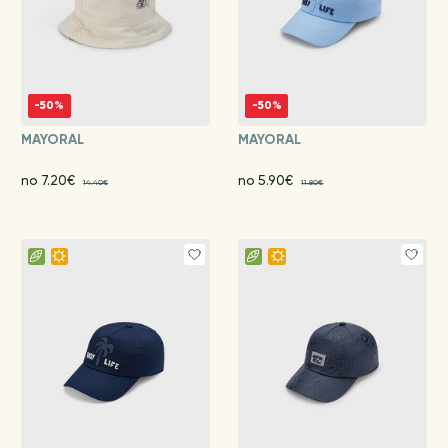
-50%
-50%
MAYORAL
MAYORAL
no 7.20€
no 5.90€
14.40€
11.80€