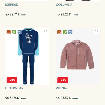
ICEPEAK
COLUMBIA
no 22.74€
no 26.22€
37.90€
43.70€
-40%
-40%
LEGOWEAR
VIKING
no 31.74€
no 23.52€
52.90€
39.20€