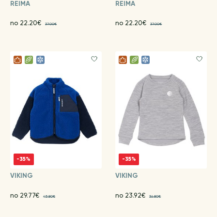
REIMA
REIMA
no 22.20€
no 22.20€
37.00€
37.00€
-35%
-35%
VIKING
VIKING
no 29.77€
no 23.92€
45.80€
36.80€