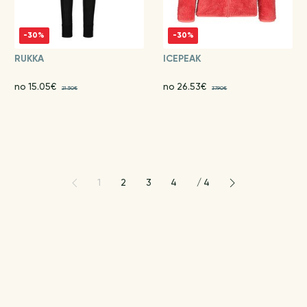
-30%
-30%
RUKKA
ICEPEAK
no 15.05€
no 26.53€
21.50€
37.90€
1
2
3
4
/
4