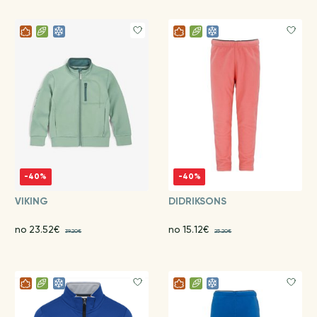
-40%
-40%
VIKING
DIDRIKSONS
no 23.52€
no 15.12€
39.20€
25.20€