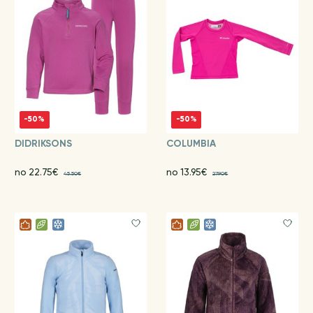
-50%
-50%
DIDRIKSONS
COLUMBIA
no 22.75€
no 13.95€
45.50€
27.90€