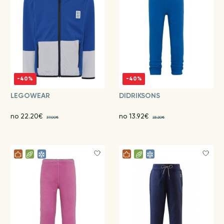
-40%
-40%
LEGOWEAR
DIDRIKSONS
no 22.20€
no 13.92€
37.00€
23.20€