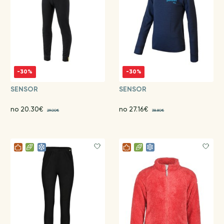
-30%
-30%
SENSOR
SENSOR
no 20.30€
no 27.16€
29.00€
38.80€