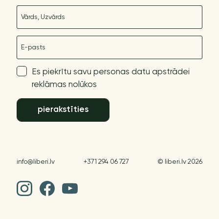
Nosaukums
E-pasts
Es piekrītu savu personas datu apstrādei
reklāmas nolūkos
pierakstīties
info@liberi.lv
+371 294 06 727
© liberi.lv 2026