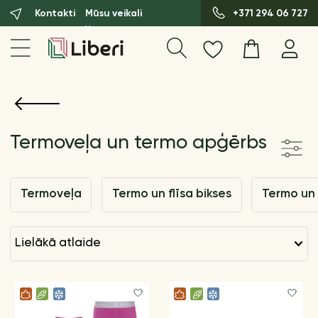
Kontakti
Mūsu veikali
+371 294 06 727
Termoveļa un termo apģērbs
Termoveļa
Termo un flīsa bikses
Termo un 
lielākā atlaide