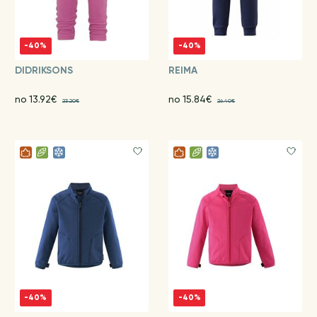
-40%
-40%
DIDRIKSONS
REIMA
no 13.92€
no 15.84€
23.20€
26.40€
-40%
-40%