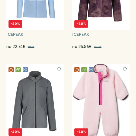
-40%
-40%
ICEPEAK
ICEPEAK
no 22.74€
no 25.56€
37.90€
42.60€
-40%
-40%