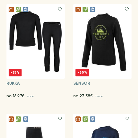
-35%
-30%
RUKKA
SENSOR
no 16.97€
no 23.38€
26.10€
33.40€