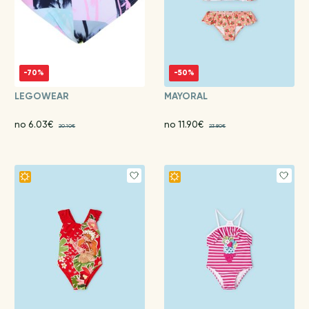
-70%
-50%
LEGOWEAR
MAYORAL
no 6.03€
no 11.90€
20.10€
23.80€