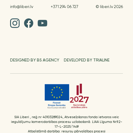
info@liberi.lv
+371 294 06 727
© liberi.lv 2026
DESIGNED BY BS AGENCY
DEVELOPED BY TRIALINE
SIA Liberi , reģ.nr 40103289024, Atveseļošanas fonda ietvaros veic
ieguldījumu komercdarbības procesu uzlabošanā. LIAA Līguma Nr.9.2-
17-L-2025/1469
Atbalstāmā darbība: resursu pārvaldības procesi