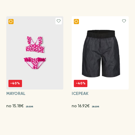
-40%
-40%
MAYORAL
ICEPEAK
no 15.18€
no 16.92€
25.30€
28.20€