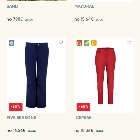
SAND
MAYORAL
no 7.98€
no 15.64€
26.60€
39.10€
-60%
-60%
FIVE SEASONS
ICEPEAK
no 16.56€
no 18.36€
41.40€
45.90€