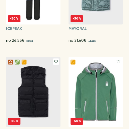
-50%
-50%
ICEPEAK
MAYORAL
no 26.55€
no 21.60€
53.10€
43.20€
-50%
-50%