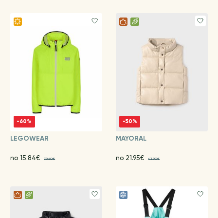
-60%
-50%
LEGOWEAR
MAYORAL
no 15.84€
no 21.95€
39.60€
43.90€