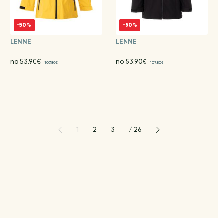
-50%
-50%
LENNE
LENNE
no 53.90€
no 53.90€
107.80€
107.80€
1
2
3
/
26