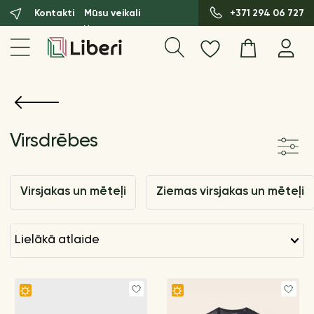
Kontakti
Mūsu veikali
+371 294 06 727
Virsdrēbes
Virsjakas un mēteļi
Ziemas virsjakas un mēteļi
lielākā atlaide