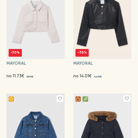
-70%
-70%
MAYORAL
MAYORAL
no 11.73€
no 14.01€
39.10€
46.70€