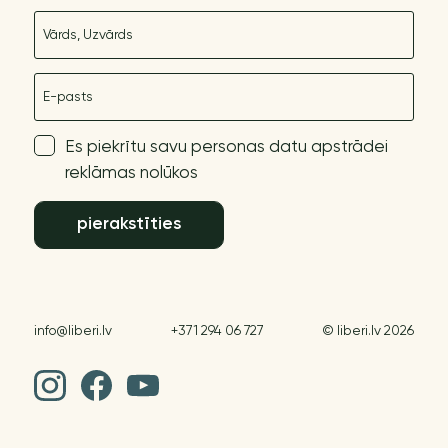
Nosaukums
E-pasts
Es piekrītu savu personas datu apstrādei
reklāmas nolūkos
pierakstīties
info@liberi.lv
+371 294 06 727
© liberi.lv 2026