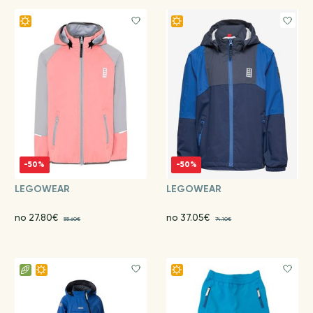
-50%
-50%
LEGOWEAR
LEGOWEAR
no 27.80€
no 37.05€
55.60€
74.10€