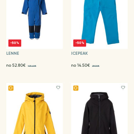
-50%
-50%
LENNE
ICEPEAK
no 52.80€
no 14.50€
105.60€
29.00€