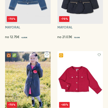
-70%
-70%
MAYORAL
MAYORAL
no 12.75€
no 21.03€
42.50€
70.10€
-70%
-60%