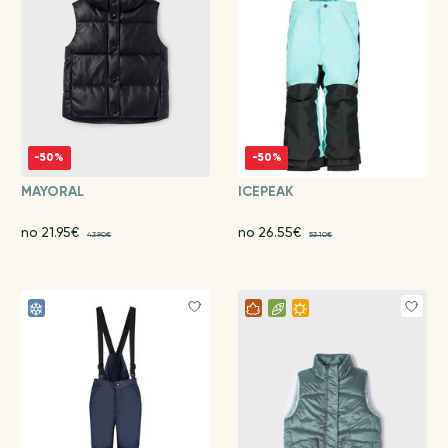
-50%
-50%
MAYORAL
ICEPEAK
no 21.95€
no 26.55€
43.90€
53.10€