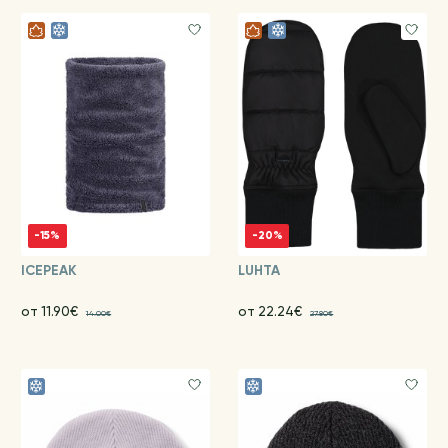
-15%
-20%
ICEPEAK
LUHTA
от 11.90€
от 22.24€
14.00€
27.80€