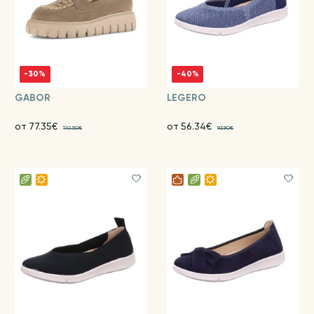
-30%
-40%
GABOR
LEGERO
от 77.35€
от 56.34€
110.50€
93.90€