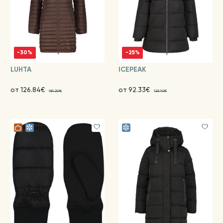
-30%
-25%
LUHTA
ICEPEAK
от 126.84€
от 92.33€
181.20€
123.10€