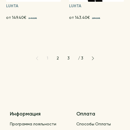
LUHTA
LUHTA
от 149.40€
от 143.40€
249.00€
239.00€
1
2
3
/
3
Информация
Оплата
Программа лояльности
Способы Оплаты