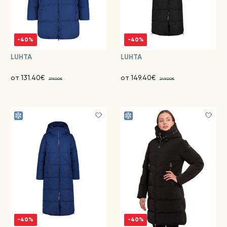
-40%
-40%
LUHTA
LUHTA
от 131.40€
от 149.40€
219.00€
249.00€
-40%
-40%