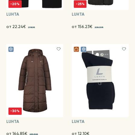
-20%
-25%
LUHTA
LUHTA
от 22.24€
от 156.23€
27.80€
208.30€
-30%
LUHTA
LUHTA
от 164.85€
от 12.10€
235.50€