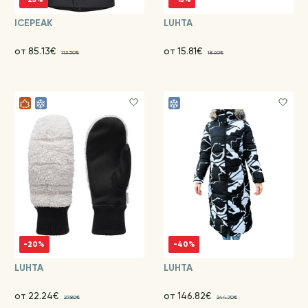
ICEPEAK
LUHTA
от 85.13€
от 15.81€
113.50€
18.60€
-20%
-40%
LUHTA
LUHTA
от 22.24€
от 146.82€
27.80€
244.70€