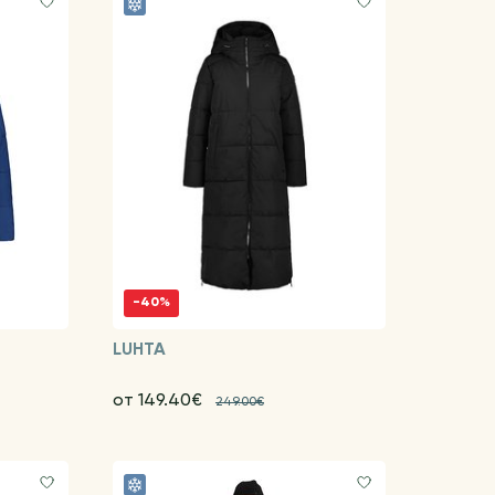
-40%
LUHTA
от 149.40€
249.00€