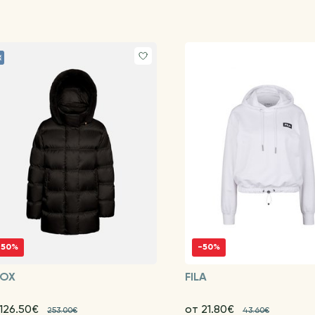
-50%
-50%
OX
FILA
 126.50€
от 21.80€
253.00€
43.60€