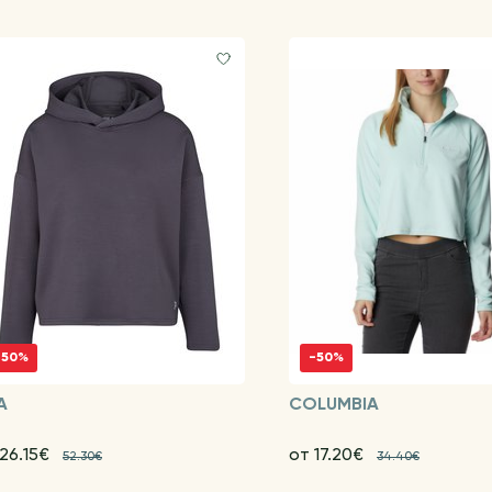
-50%
-50%
A
COLUMBIA
 26.15€
от 17.20€
52.30€
34.40€