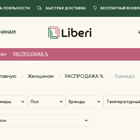
А ЛОЯЛЬНОСТИ
БЫСТРАЯ ДОСТАВКА
БЕСПЛАТНЫЙ ВОЗВР
ЧИНАМ
нды
РАСПРОДАЖА %
главную
Женщинам
РАСПРОДАЖА %
Одежда
змеры
Пол
Бренды
Температурны
езон