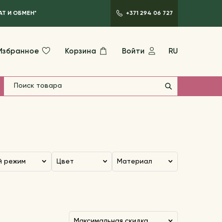
АТ И ОБМЕН*
+371 294 06 727
Избранное
Корзина
Войти
RU
й режим
Цвет
Материал
максимальная скидка