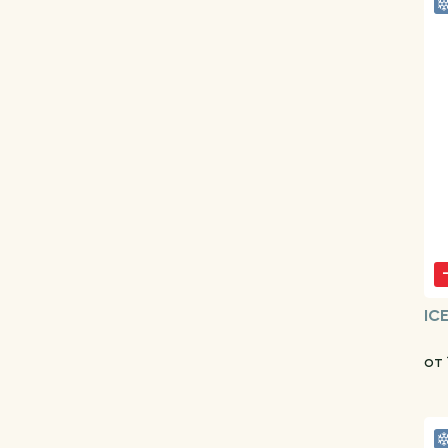
IC
от