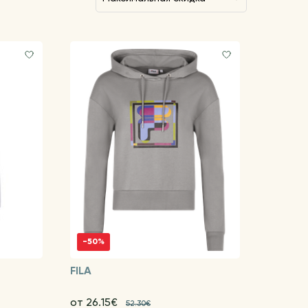
-50%
FILA
от 26.15€
52.30€