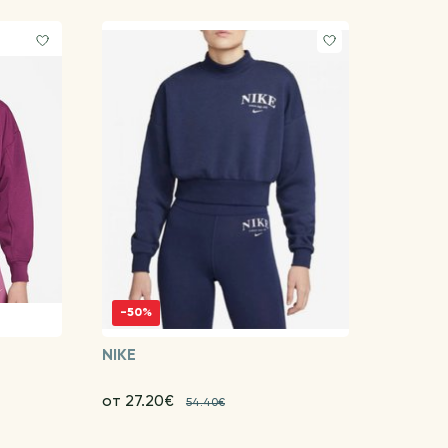
-50%
NIKE
от 27.20€
54.40€