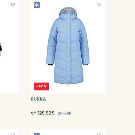
-40%
RUKKA
от 128.82€
214.70€