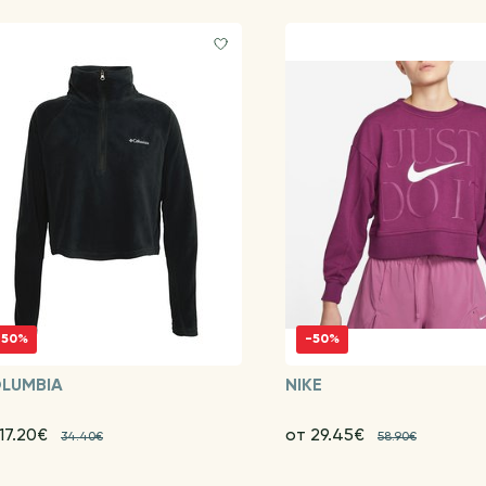
-50%
-50%
LUMBIA
NIKE
17.20€
от 29.45€
34.40€
58.90€