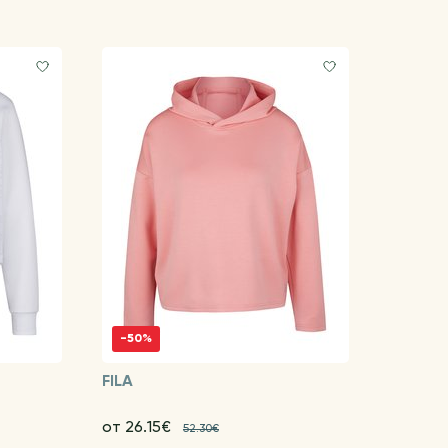
-50%
FILA
от 26.15€
52.30€