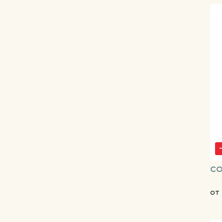
CO
от