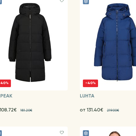
-40%
-40%
EPEAK
LUHTA
 108.72€
от 131.40€
181.20€
219.00€