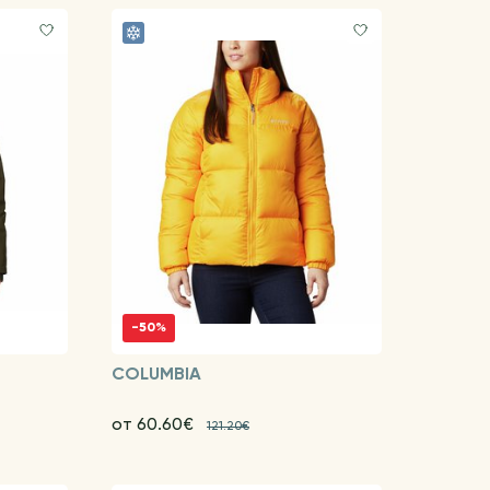
-50%
COLUMBIA
от 60.60€
121.20€