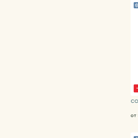
CO
от