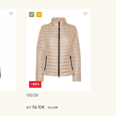
-50%
GEOX
от 56.10€
112.20€