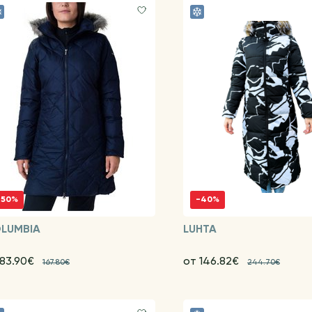
-50%
-40%
LUMBIA
LUHTA
 83.90€
от 146.82€
167.80€
244.70€