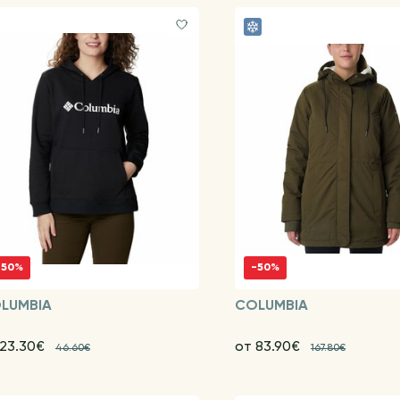
-50%
-50%
LUMBIA
COLUMBIA
 23.30€
от 83.90€
46.60€
167.80€