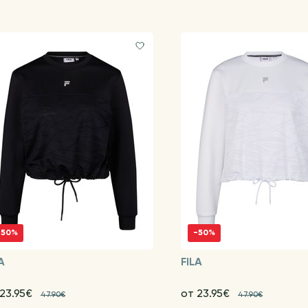
-50%
-50%
A
FILA
 23.95€
от 23.95€
47.90€
47.90€