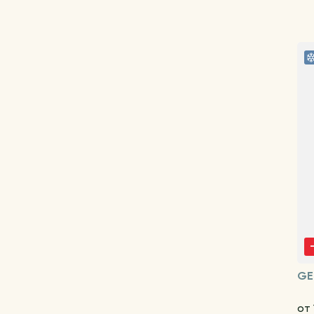
GE
от