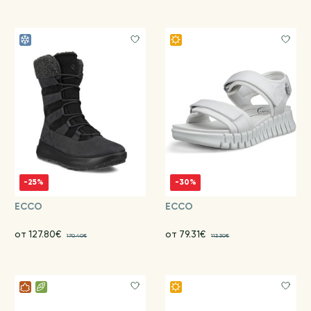
-25%
-30%
ECCO
ECCO
от 127.80€
от 79.31€
170.40€
113.30€