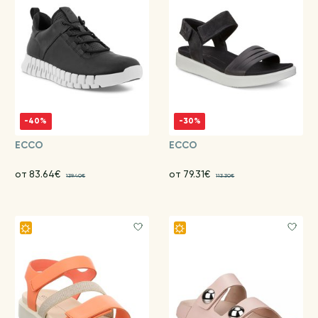
-40%
-30%
ECCO
ECCO
от 83.64€
от 79.31€
139.40€
113.30€