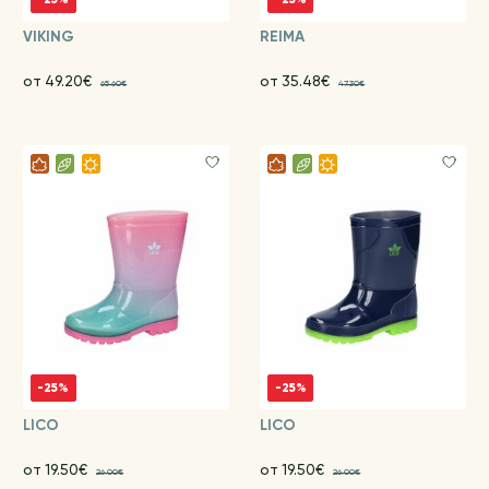
VIKING
REIMA
от 49.20€
от 35.48€
65.60€
47.30€
-25%
-25%
LICO
LICO
от 19.50€
от 19.50€
26.00€
26.00€