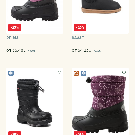
-25%
-25%
REIMA
KAVAT
от 35.48€
от 54.23€
47.30€
72.30€
-25%
-25%