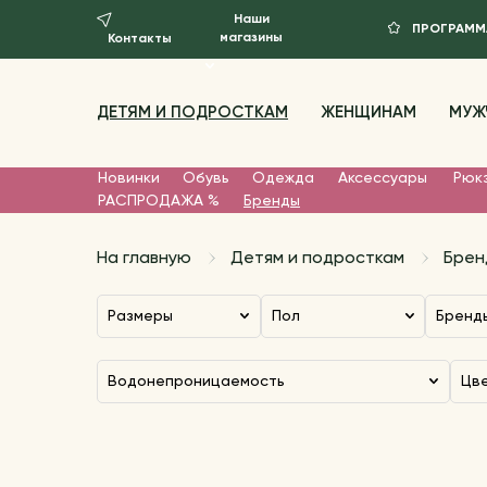
Наши
ПРОГРАММ
магазины
Контакты
ДЕТЯМ И ПОДРОСТКАМ
ЖЕНЩИНАМ
МУЖ
Новинки
Обувь
Одежда
Аксессуары
Рюкз
РАСПРОДАЖА %
Бренды
На главную
Детям и подросткам
Брен
Размеры
Пол
Бренд
Водонепроницаемость
Цв