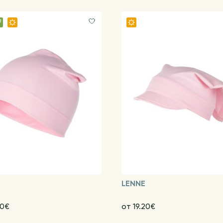
LENNE
60€
от 19.20€