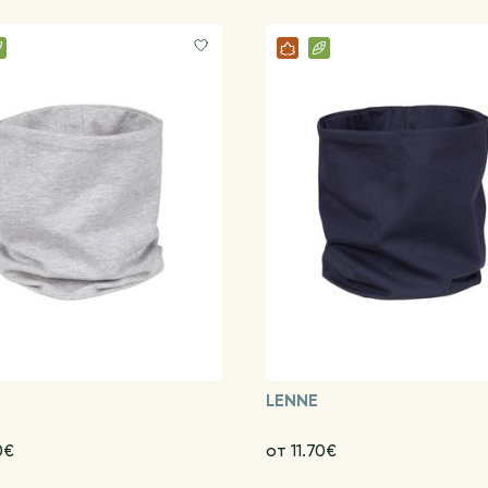
LENNE
0€
от 11.70€