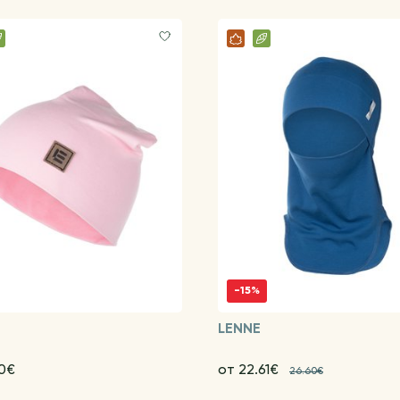
-15%
LENNE
70€
от 22.61€
26.60€