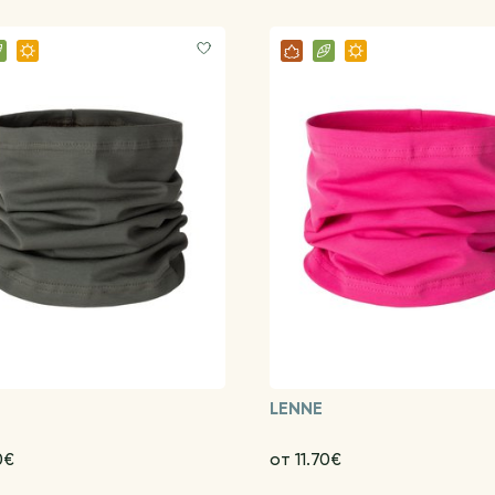
LENNE
0€
от 11.70€