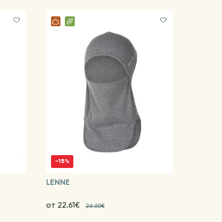
-15%
LENNE
от 22.61€
26.60€