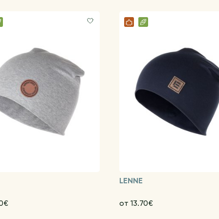
LENNE
70€
от 13.70€