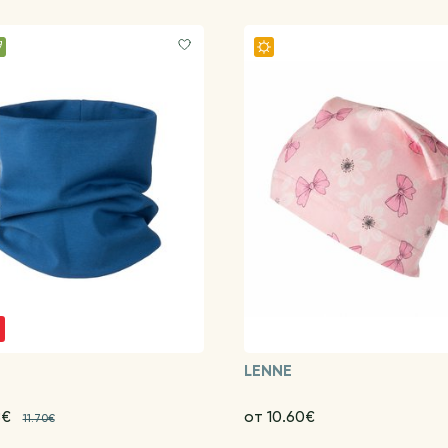
LENNE
8€
от 10.60€
11.70€