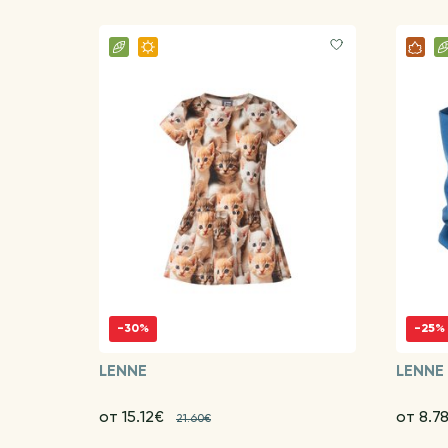
-30%
-25%
LENNE
LENNE
от 15.12€
от 8.7
21.60€