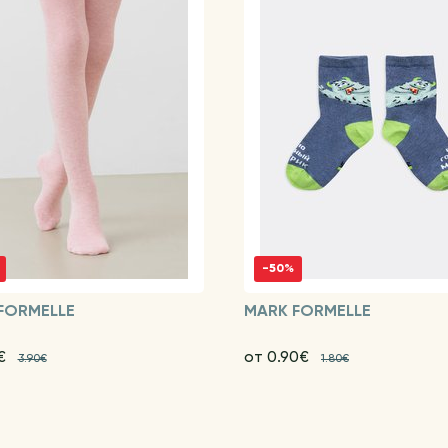
-50%
FORMELLE
MARK FORMELLE
5€
от 0.90€
3.90€
1.80€