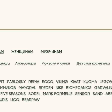
АМ
ЖЕНЩИНАМ
МУЖЧИНАМ
дежда
Аксессуары
Рюкзаки и сумки
Детская косметика
FIT
PABLOSKY
REIMA
ECCO
VIKING
KIVAT
KUOMA
LEGO
УМНИКОВ
MAYORAL
BREDEN
NIKE
BIOMECANICS
GARVALI
FIVE SEASONS
SOREL
MARK FORMELLE
SENSOR
SAND
ABE
URIS
LICO
BEARPAW