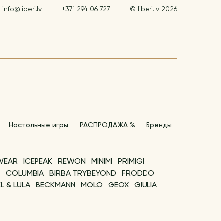
info@liberi.lv
+371 294 06 727
© liberi.lv 2026
Настольные игры
РАСПРОДАЖА %
Бренды
WEAR
ICEPEAK
REWON
MINIMI
PRIMIGI
N
COLUMBIA
BIRBA TRYBEYOND
FRODDO
L & LULA
BECKMANN
MOLO
GEOX
GIULIA