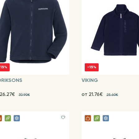
-15%
-15%
DRIKSONS
VIKING
 26.27€
от 21.76€
30.90€
25.60€