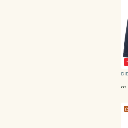
DI
от