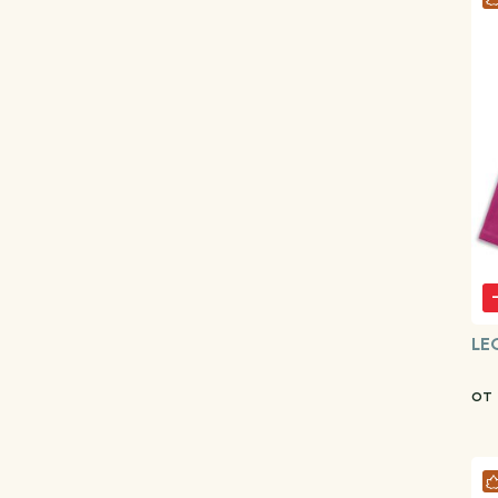
LE
от