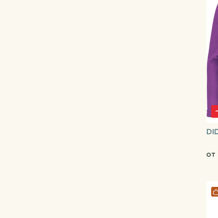
DI
от