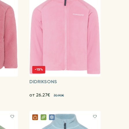
-15%
DIDRIKSONS
от 26.27€
30.90€