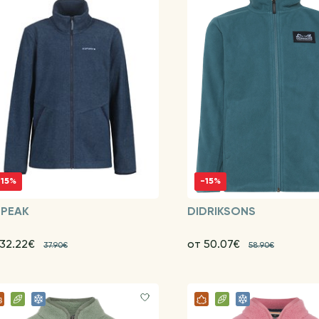
-15%
-15%
EPEAK
DIDRIKSONS
 32.22€
от 50.07€
37.90€
58.90€