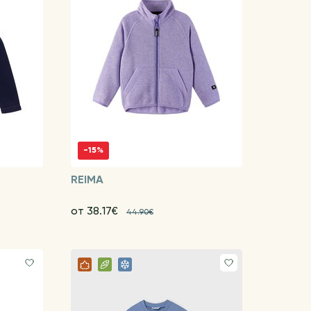
-15%
REIMA
от 38.17€
44.90€