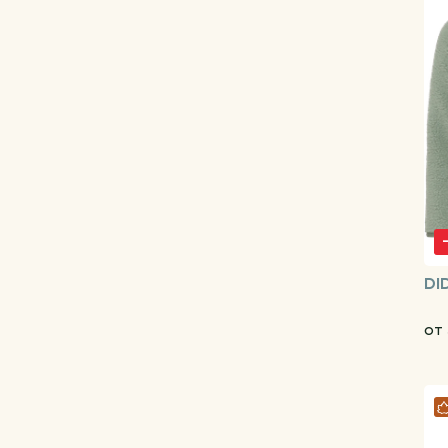
DI
от