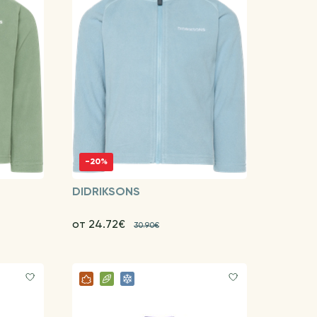
-20%
DIDRIKSONS
от 24.72€
30.90€