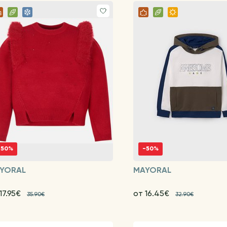
-50%
-50%
YORAL
MAYORAL
17.95€
от 16.45€
35.90€
32.90€