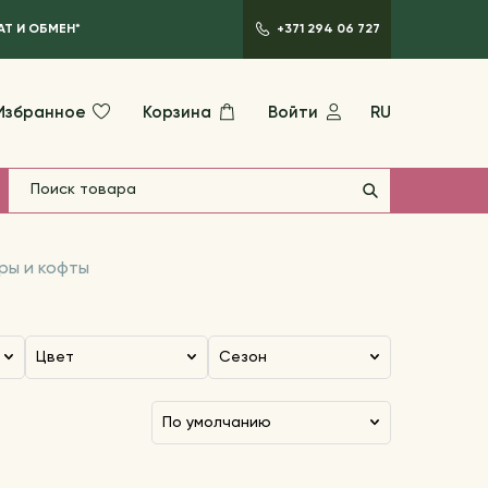
АТ И ОБМЕН*
+371 294 06 727
Избранное
Корзина
Войти
RU
ры и кофты
Цвет
Сезон
по умолчанию