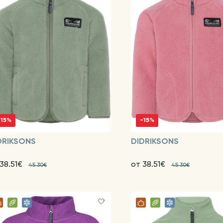
-15%
-15%
DRIKSONS
DIDRIKSONS
 38.51€
от 38.51€
45.30€
45.30€