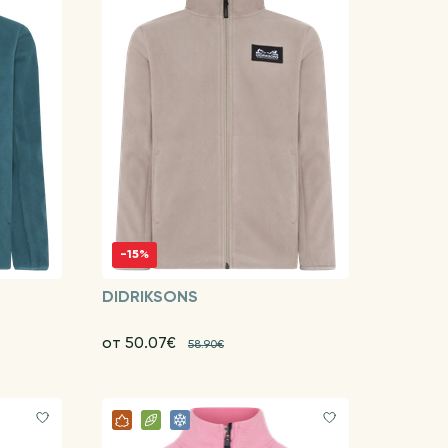
-15%
DIDRIKSONS
от 50.07€
58.90€