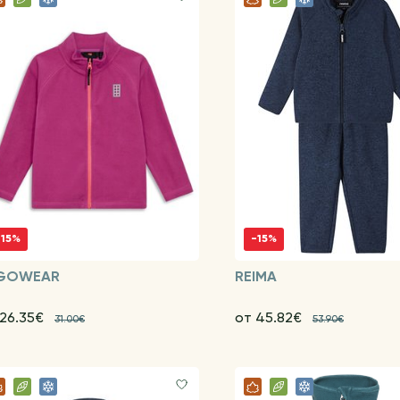
-15%
-15%
GOWEAR
REIMA
 26.35€
от 45.82€
31.00€
53.90€