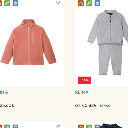
-15%
KING
REIMA
 25.60€
от 45.82€
53.90€