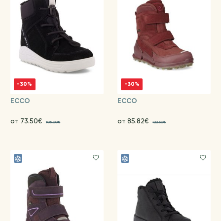
-30%
-30%
ECCO
ECCO
от 73.50€
от 85.82€
105.00€
122.60€