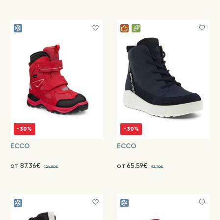
-30%
-30%
ECCO
ECCO
от 87.36€
от 65.59€
124.80€
93.70€