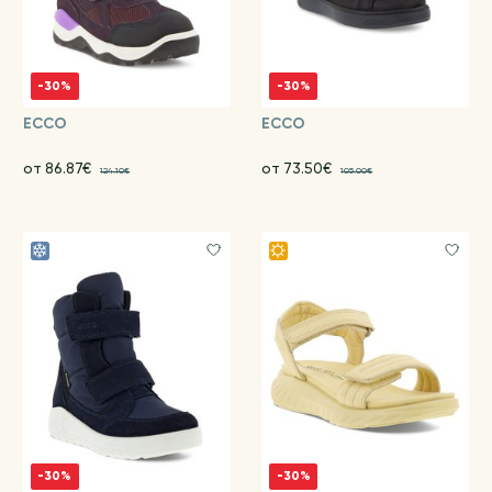
-30%
-30%
ECCO
ECCO
от 86.87€
от 73.50€
124.10€
105.00€
-30%
-30%