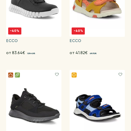
-40%
-40%
ECCO
ECCO
от 83.64€
от 41.82€
139.40€
69.70€