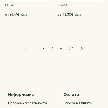
ECCO
ECCO
от 67.41€
от 48.30€
96.30€
69.00€
1
2
3
4
/
4
Информация
Оплата
Программа лояльности
Способы Оплаты