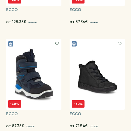
ECCO
ECCO
от 128.38€
от 87.36€
183.40€
124.80€
-30%
-30%
ECCO
ECCO
от 87.36€
от 71.54€
124.80€
102.20€