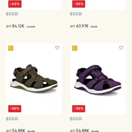
-40%
-30%
ECCO
ECCO
от 84.12€
от 60.97€
140.20€
87.10€
-30%
-30%
ECCO
ECCO
от 54.88€
от 54.88€
78.40€
78.40€