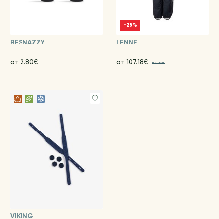
-25%
BESNAZZY
LENNE
от 2.80€
от 107.18€
142.90€
VIKING