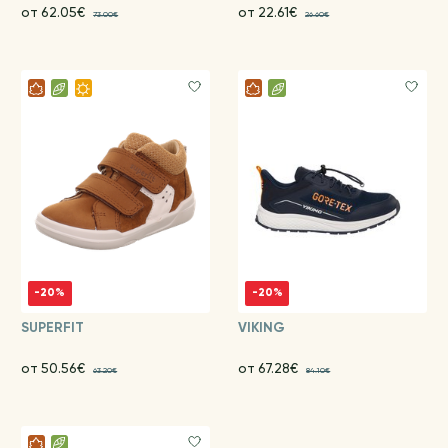
от 62.05€
от 22.61€
73.00€
26.60€
-20%
-20%
SUPERFIT
VIKING
от 50.56€
от 67.28€
63.20€
84.10€