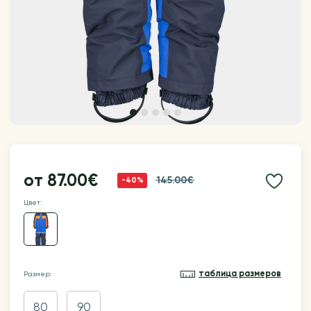
от
87.00€
145.00€
-40%
Цвет:
таблица размеров
Размер:
80
90