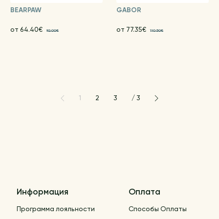
BEARPAW
GABOR
от 64.40€
от 77.35€
92.00€
110.50€
1
2
3
/
3
Информация
Оплата
Программа лояльности
Способы Оплаты