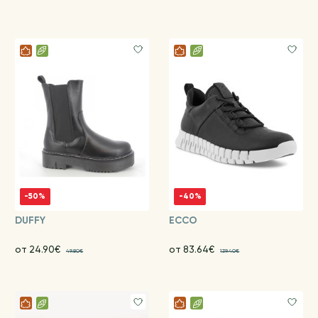
-50%
-40%
DUFFY
ECCO
от 24.90€
от 83.64€
49.80€
139.40€