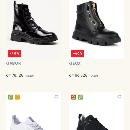
-40%
-40%
GABOR
GEOX
от 78.12€
от 86.52€
130.20€
144.20€