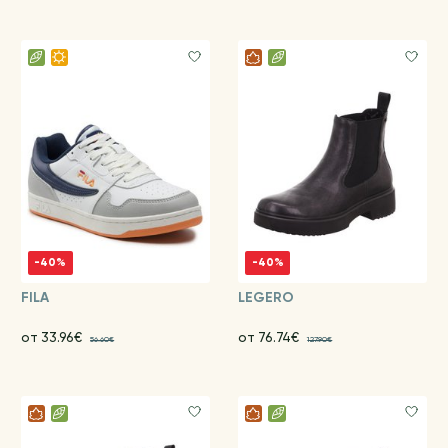
-40%
-40%
FILA
LEGERO
от 33.96€
от 76.74€
56.60€
127.90€