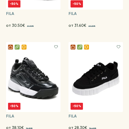
-50%
-50%
FILA
FILA
от 30.50€
от 31.60€
61.00€
63.20€
-50%
-50%
FILA
FILA
от 38.10€
от 28.30€
76.20€
56.60€