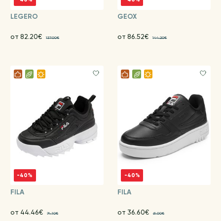
LEGERO
GEOX
от 82.20€
от 86.52€
137.00€
144.20€
-40%
-40%
FILA
FILA
от 44.46€
от 36.60€
74.10€
61.00€