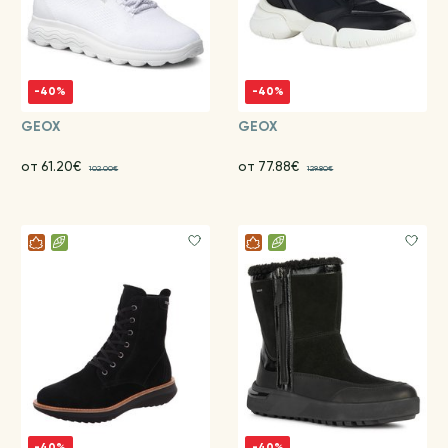
-40%
-40%
GEOX
GEOX
от 61.20€
от 77.88€
102.00€
129.80€
-40%
-40%