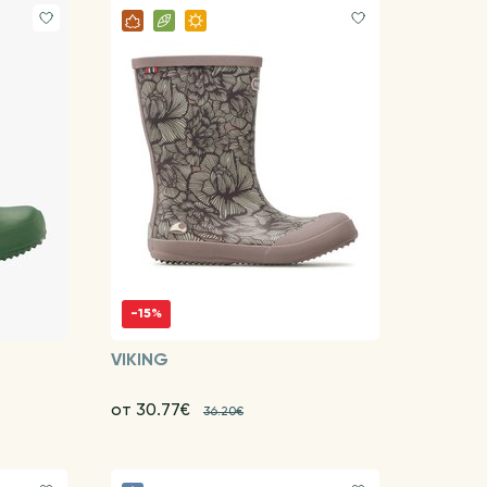
-15%
VIKING
от 30.77€
36.20€