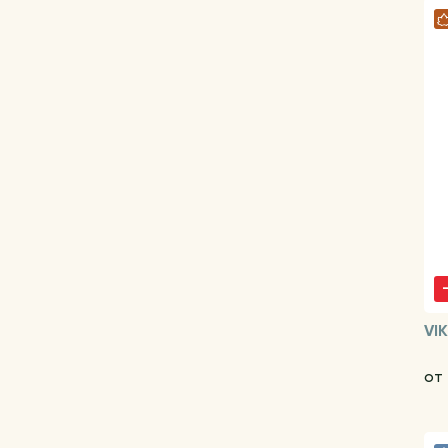
VI
от