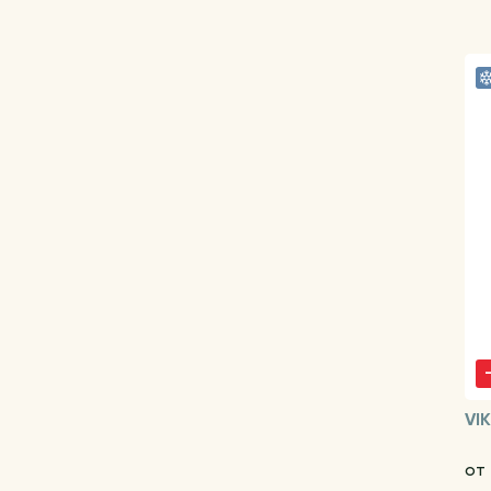
VI
от