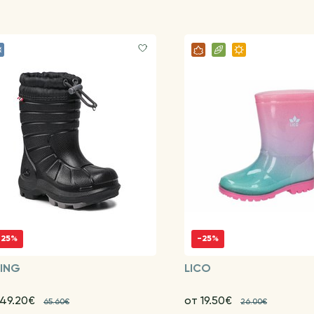
-25%
-25%
KING
LICO
 49.20€
от 19.50€
65.60€
26.00€