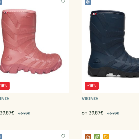
-15%
-15%
KING
VIKING
 39.87€
от 39.87€
46.90€
46.90€