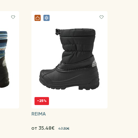
-25%
REIMA
от 35.48€
47.30€