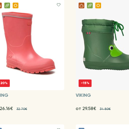
-20%
-15%
KING
VIKING
 26.16€
от 29.58€
32.70€
34.80€