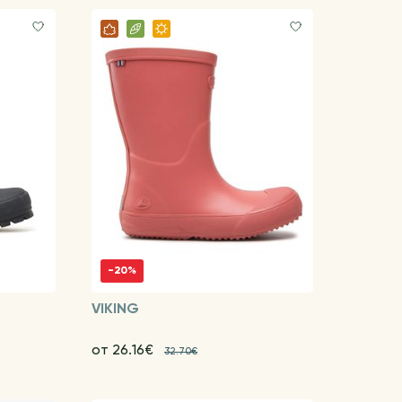
-20%
VIKING
от 26.16€
32.70€