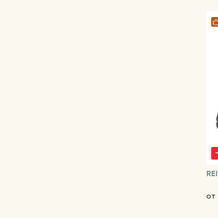
RE
от