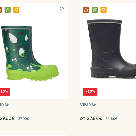
-20%
-20%
KING
VIKING
 29.60€
от 27.84€
37.00€
34.80€