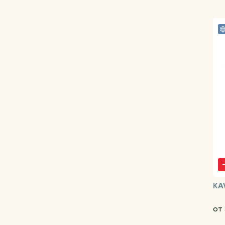
KA
от