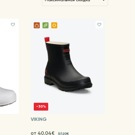
-30%
VIKING
от 40.04€
57.20€