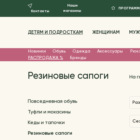
Наши
ПРОГРАММ
магазины
Контакты
ДЕТЯМ И ПОДРОСТКАМ
ЖЕНЩИНАМ
МУЖ
Новинки
Обувь
Одежда
Аксессуары
Рюкз
РАСПРОДАЖА %
Бренды
Резиновые сапоги
На 
Повседневная обувь
Ра
Туфли и мокасины
С
Кеды и тапочки
Резиновые сапоги