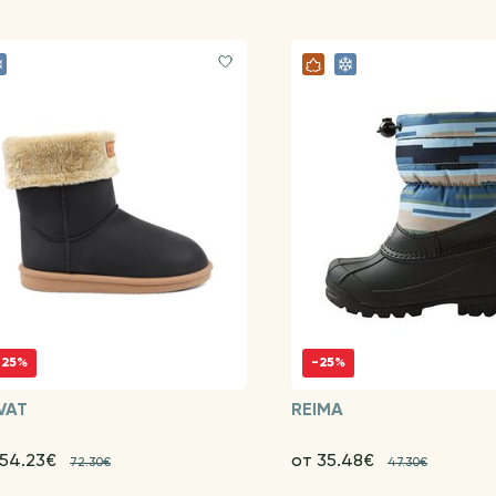
-25%
-25%
VAT
REIMA
 54.23€
от 35.48€
72.30€
47.30€