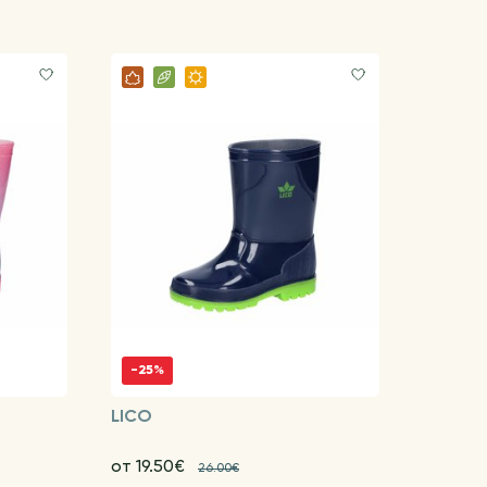
-25%
LICO
от 19.50€
26.00€