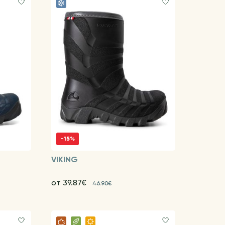
-15%
VIKING
от 39.87€
46.90€