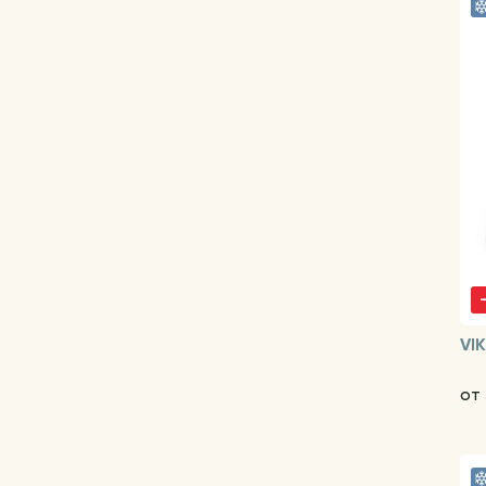
VI
от