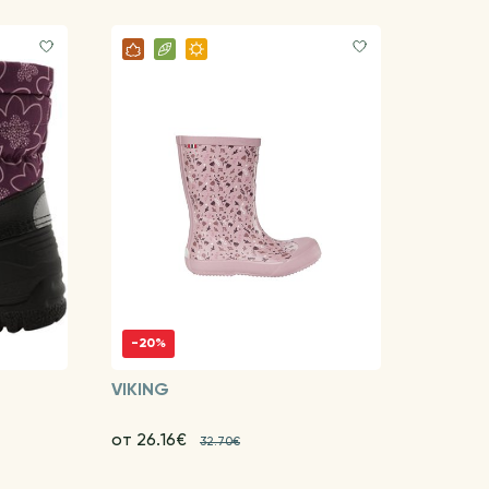
-20%
VIKING
от 26.16€
32.70€