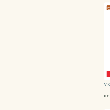
VI
от