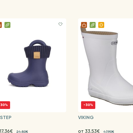
-30%
-30%
STEP
VIKING
17.36€
от 33.53€
24.80€
47.90€