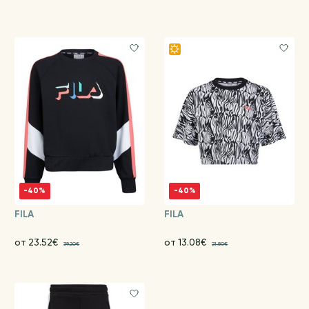
-40%
-40%
FILA
FILA
от 23.52€
от 13.08€
39.20€
21.80€