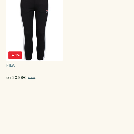
-40%
FILA
от 20.88€
34.80€